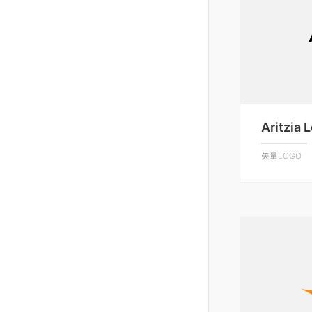
Aritzia 
矢量LOGO