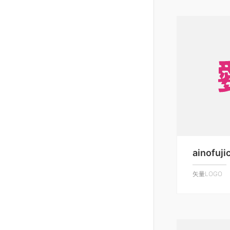
ainofuji
矢量LOGO