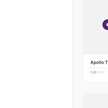
Apollo 
矢量LOGO