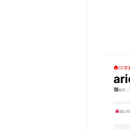
CC零
ar
格式：.
该LO