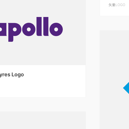
矢量LOGO
Tyres Logo