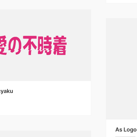
cyaku
As Logo