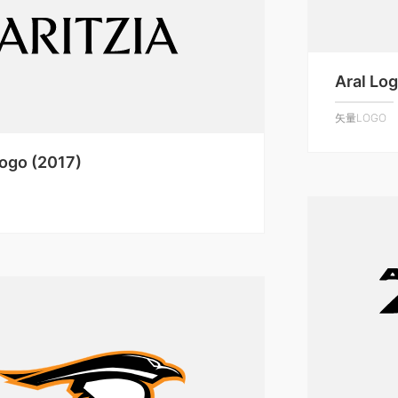
Aral Lo
矢量LOGO
Logo (2017)