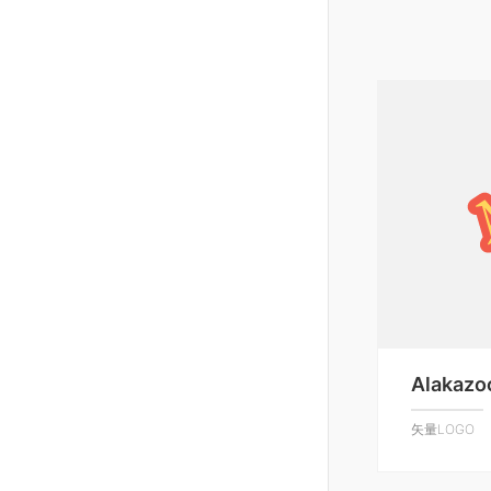
Alakazo
矢量LOGO