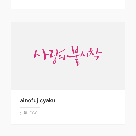
ainofujicyaku
矢量LOGO