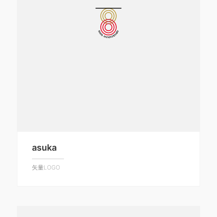
asuka
矢量LOGO