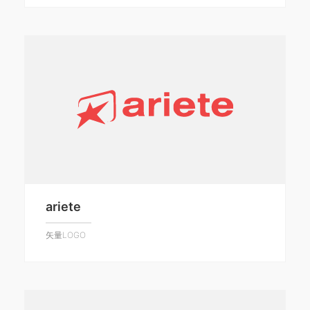
ariete
矢量LOGO