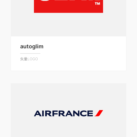
autoglim
矢量LOGO