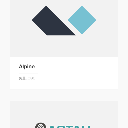
Alpine
矢量LOGO