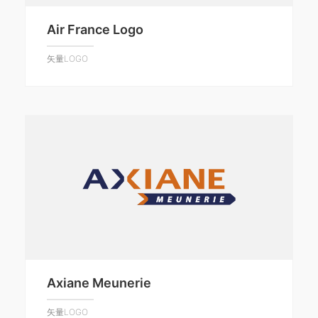
Air France Logo
矢量LOGO
Axiane Meunerie
矢量LOGO