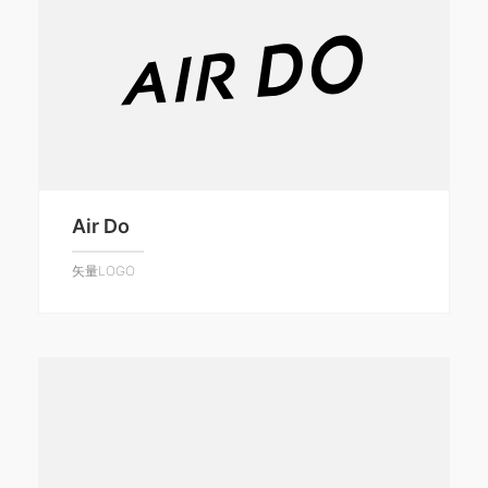
Air Do
矢量LOGO