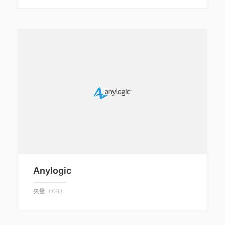
Anylogic
矢量LOGO