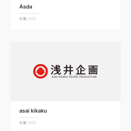
Asda
矢量LOGO
asai kikaku
矢量LOGO