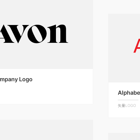
ompany Logo
Alphabe
矢量LOGO