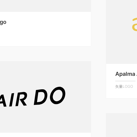
ogo
Apalma 
矢量LOGO