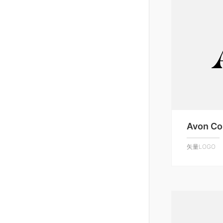
Avon C
矢量LOGO