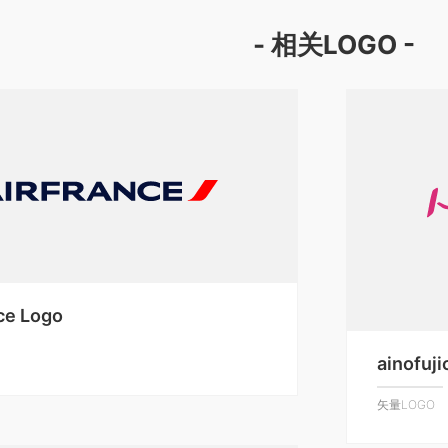
- 相关LOGO -
ce Logo
ainofuj
矢量LOGO