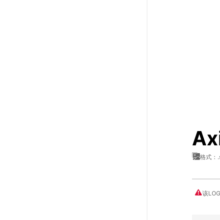
Ax
格式：.
该LO