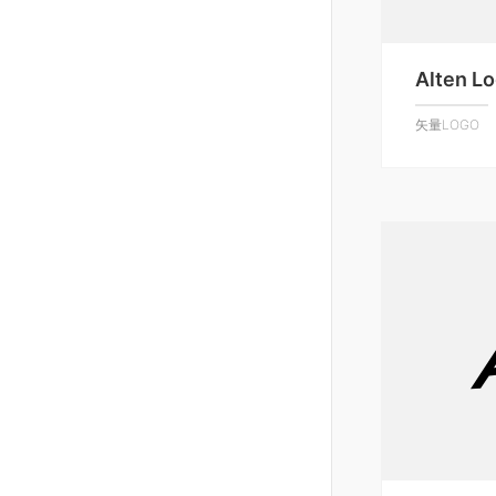
Alten L
矢量LOGO