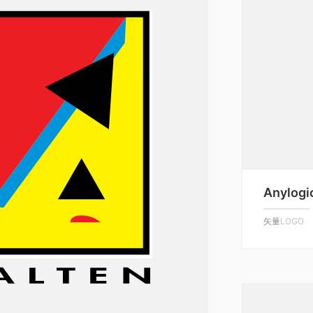
Anylogi
矢量LOGO