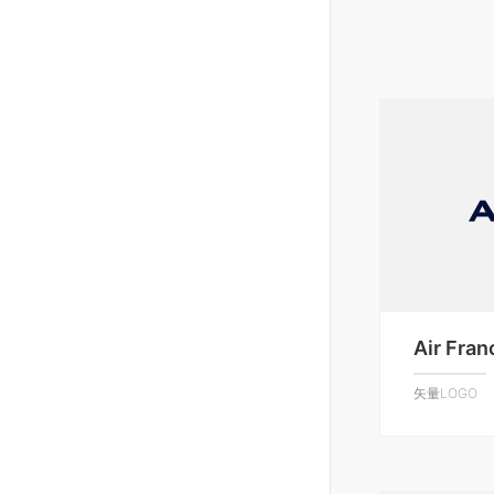
Air Fran
矢量LOGO