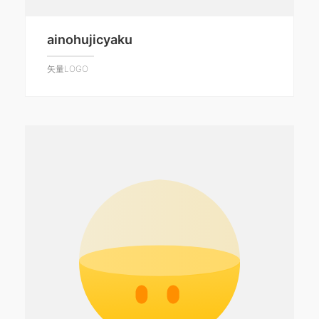
ainohujicyaku
矢量LOGO