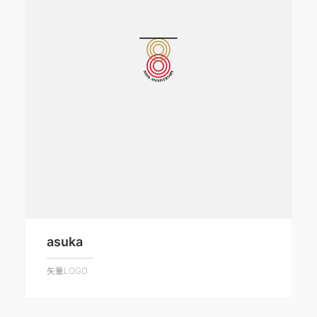
asuka
矢量LOGO