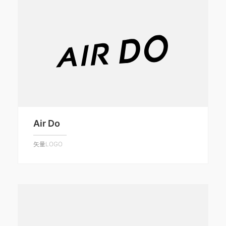
Air Do
矢量LOGO