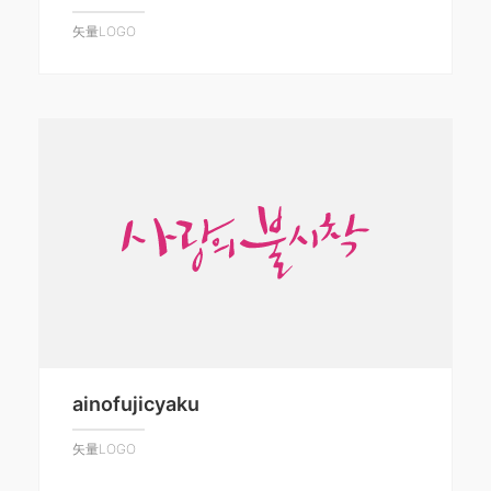
矢量LOGO
ainofujicyaku
矢量LOGO