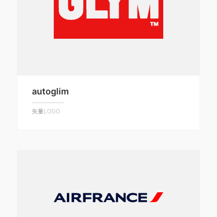
autoglim
矢量LOGO