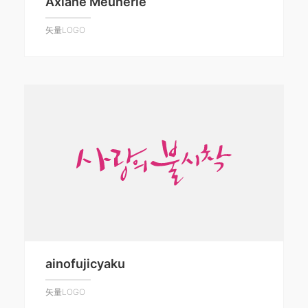
Axiane Meunerie
矢量LOGO
ainofujicyaku
矢量LOGO