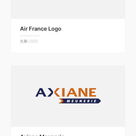
Air France Logo
矢量LOGO