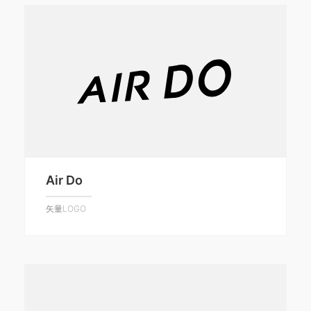
Air Do
矢量LOGO