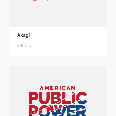
Akagi
矢量LOGO