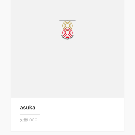
asuka
矢量LOGO