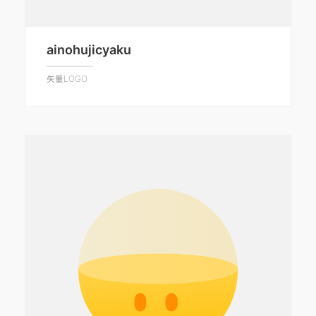
ainohujicyaku
矢量LOGO