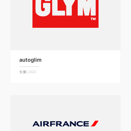
autoglim
矢量LOGO