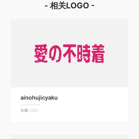
- 相关LOGO -
ainohujicyaku
矢量LOGO