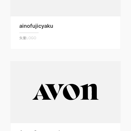
ainofujicyaku
矢量LOGO