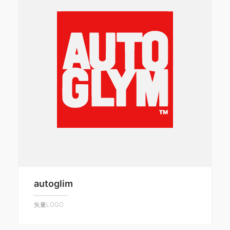
autoglim
矢量LOGO