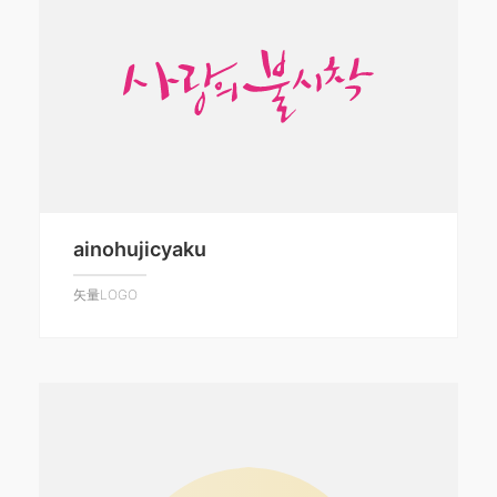
ainohujicyaku
矢量LOGO