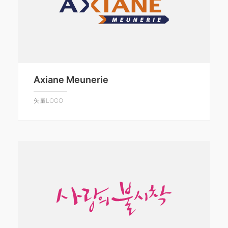
Axiane Meunerie
矢量LOGO