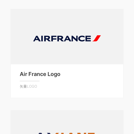
Air France Logo
矢量LOGO