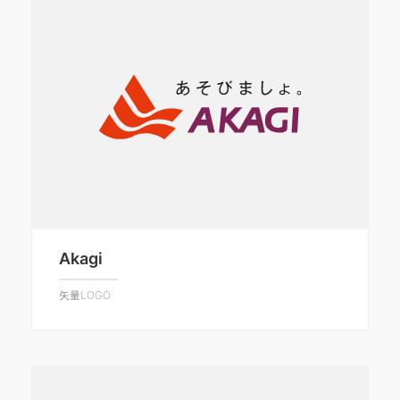
Akagi
矢量LOGO