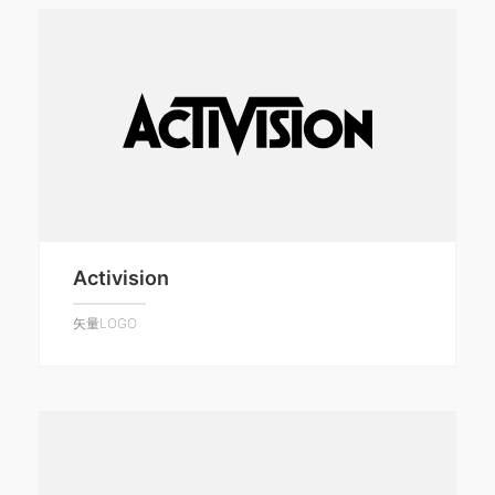
Activision
矢量LOGO