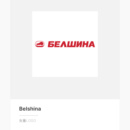
Belshina
矢量LOGO