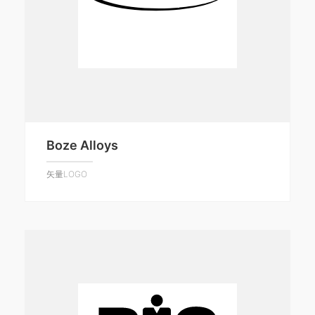
Boze Alloys
矢量LOGO