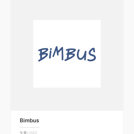
Bimbus
矢量LOGO