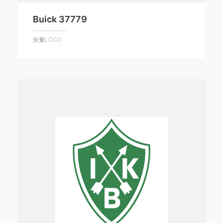
Buick 37779
矢量LOGO