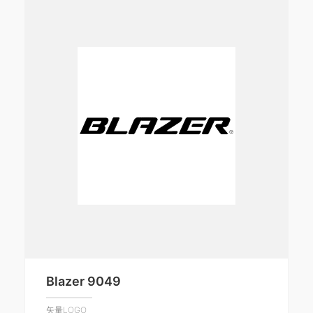
Blazer 9049
矢量LOGO