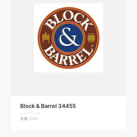
Block & Barrel 34455
矢量LOGO