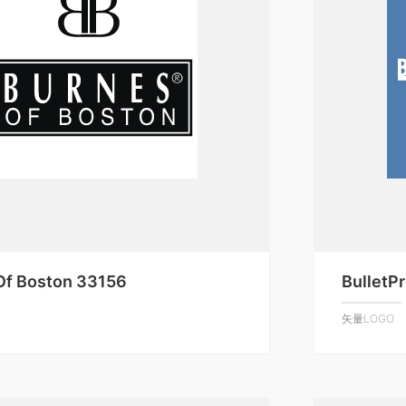
Of Boston 33156
BulletP
矢量LOGO