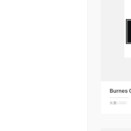
Burnes 
矢量LOGO