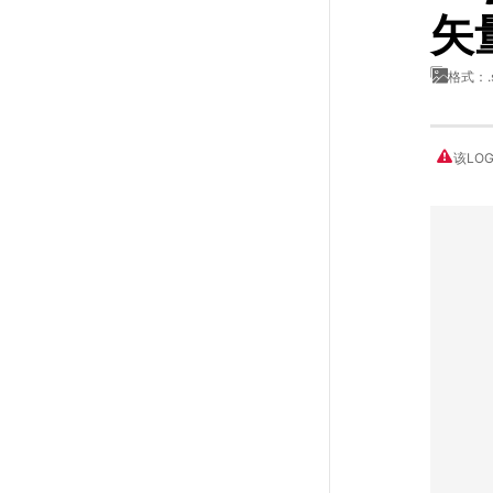
矢
格式：.
该LO