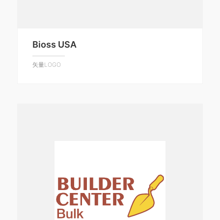
Bioss USA
矢量LOGO