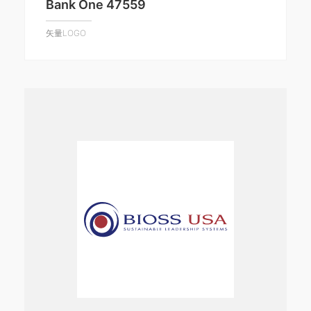
Bank One 47559
矢量LOGO