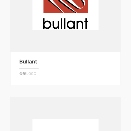
Bullant
矢量LOGO