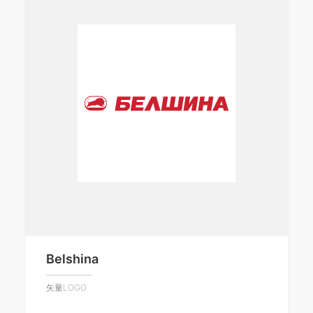
Belshina
矢量LOGO