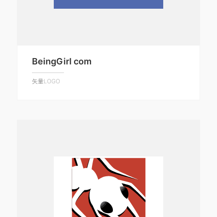
BeingGirl com
矢量LOGO