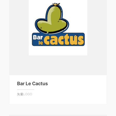
Bar Le Cactus
矢量LOGO