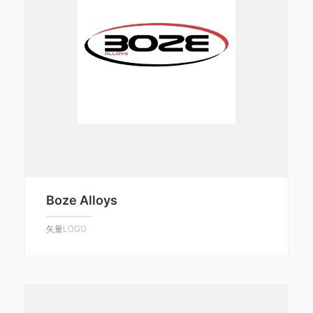
Boze Alloys
矢量LOGO