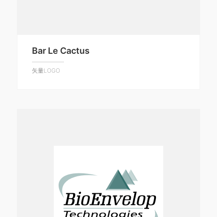
Bar Le Cactus
矢量LOGO