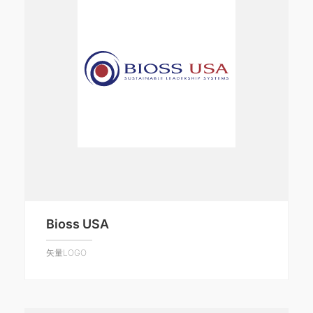
Bioss USA
矢量LOGO