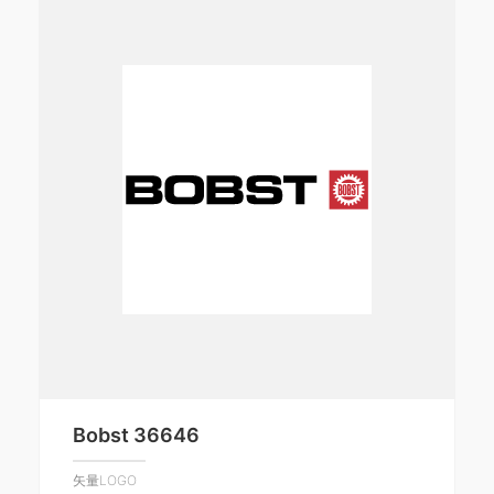
Bobst 36646
矢量LOGO