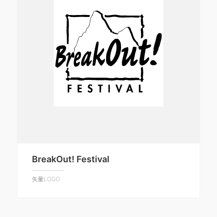
BreakOut! Festival
矢量LOGO