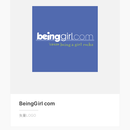
BeingGirl com
矢量LOGO