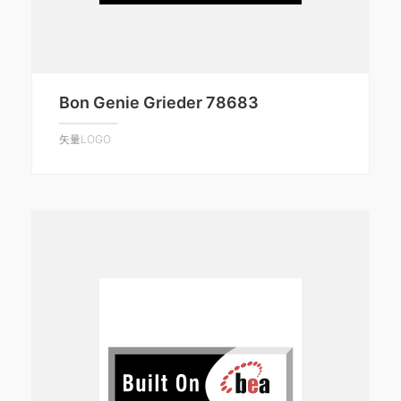
Bon Genie Grieder 78683
矢量LOGO