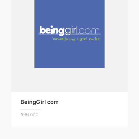
BeingGirl com
矢量LOGO