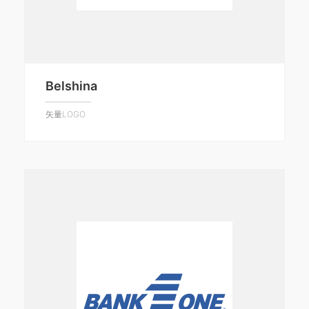
Belshina
矢量LOGO