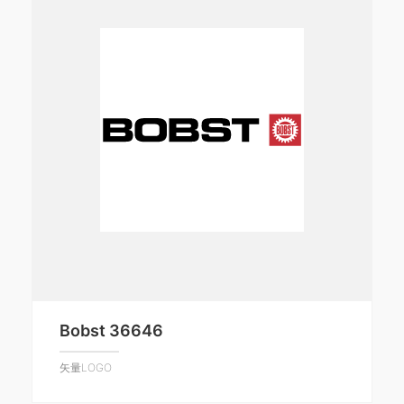
Bobst 36646
矢量LOGO