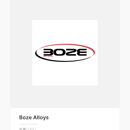
Boze Alloys
矢量LOGO