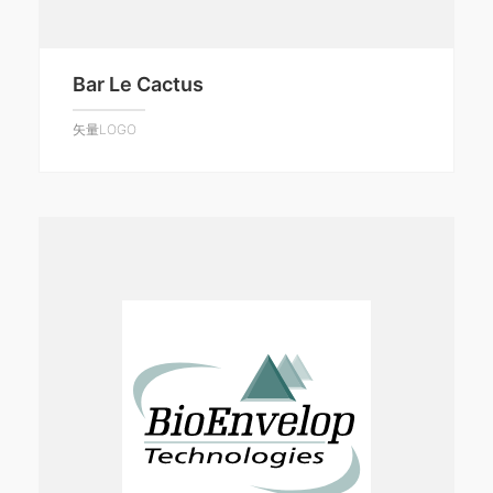
Bar Le Cactus
矢量LOGO