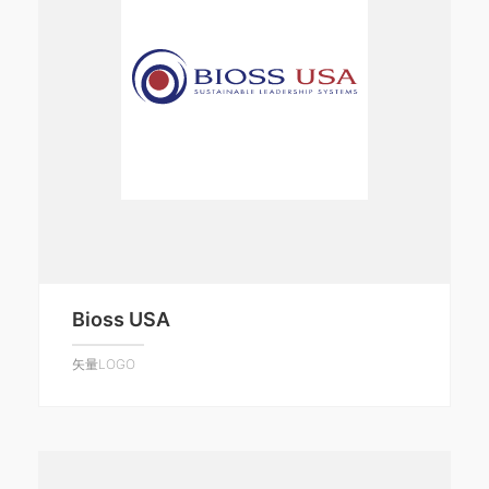
Bioss USA
矢量LOGO