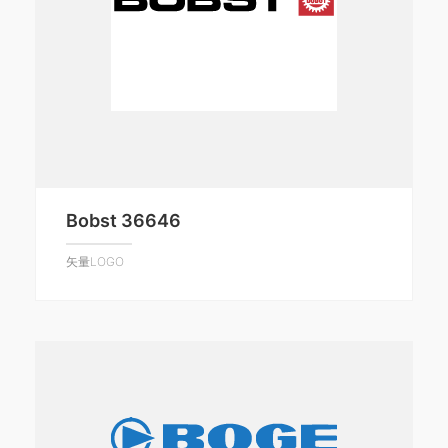
Bobst 36646
矢量LOGO