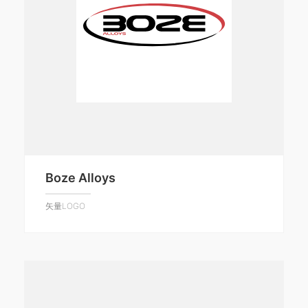
Boze Alloys
矢量LOGO