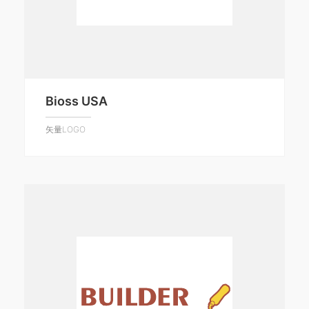
Bioss USA
矢量LOGO