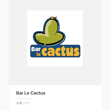
Bar Le Cactus
矢量LOGO