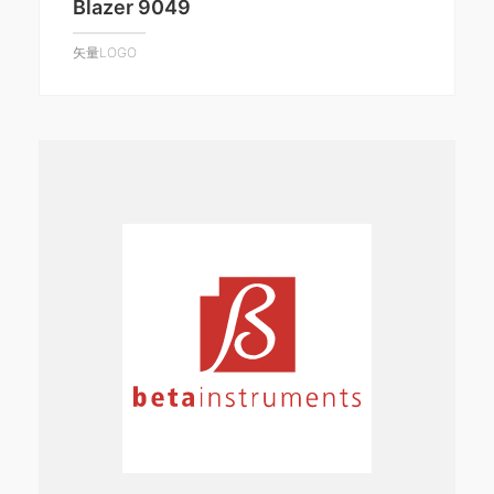
Blazer 9049
矢量LOGO