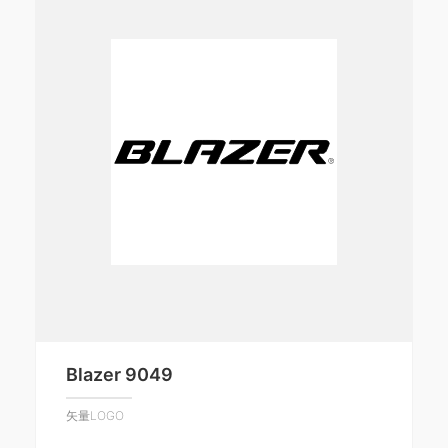
Blazer 9049
矢量LOGO