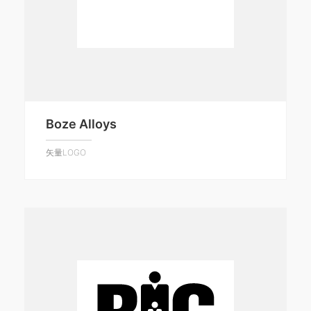
Boze Alloys
矢量LOGO