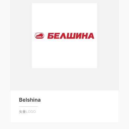
Belshina
矢量LOGO