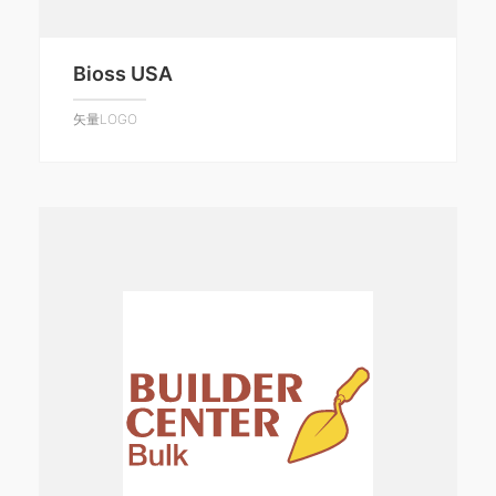
Bioss USA
矢量LOGO