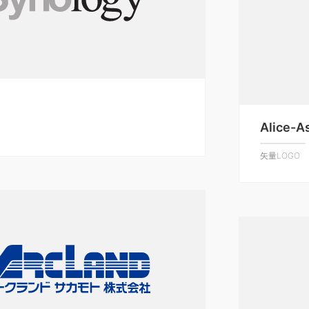
Alice-A
矢量LOGO