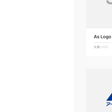
As Logo
矢量LOGO