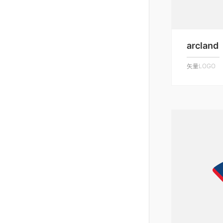
arcland
矢量LOGO