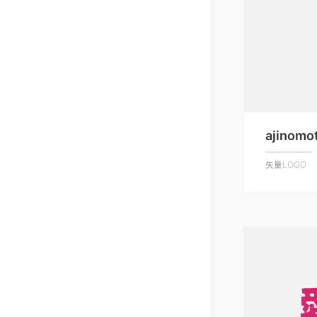
ajinomo
矢量LOGO