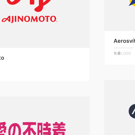
Aerosví
矢量LOGO
to