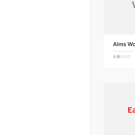
Alms Wo
矢量LOGO