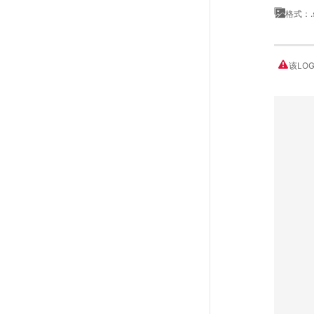
格式：.
该LO