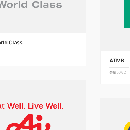
rld Class
ATMB
矢量LOGO