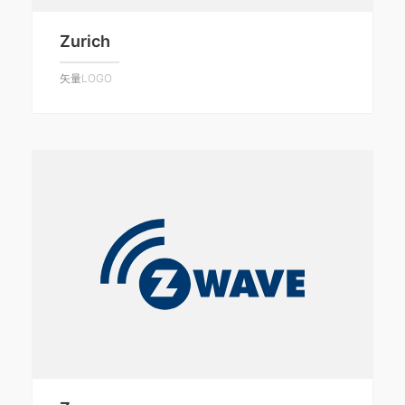
Zurich
矢量LOGO