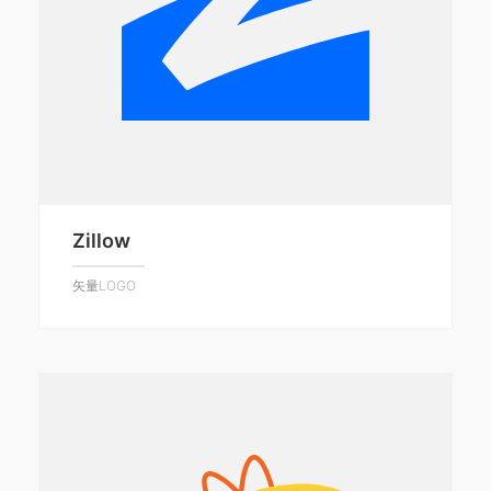
Zillow
矢量LOGO