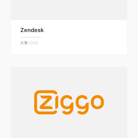
Zendesk
矢量LOGO