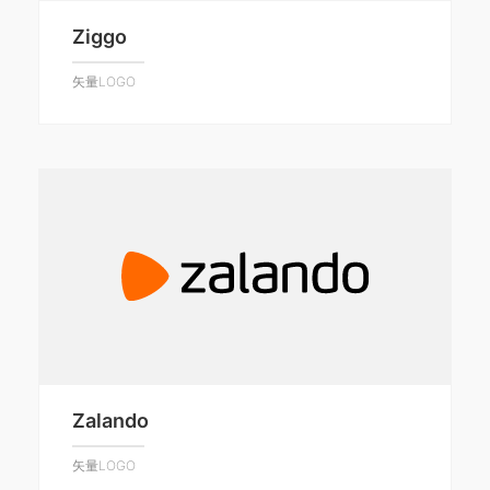
Ziggo
矢量LOGO
Zalando
矢量LOGO