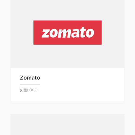
Zomato
矢量LOGO