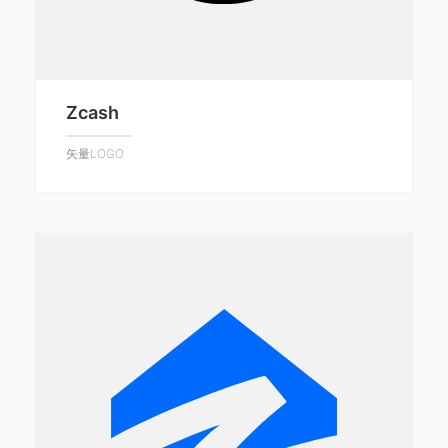
Zcash
矢量LOGO