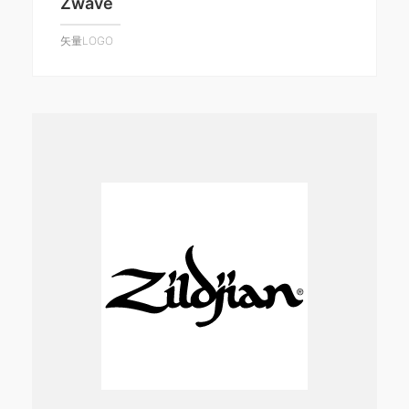
Zwave
矢量LOGO