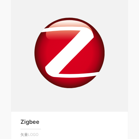
Zigbee
矢量LOGO