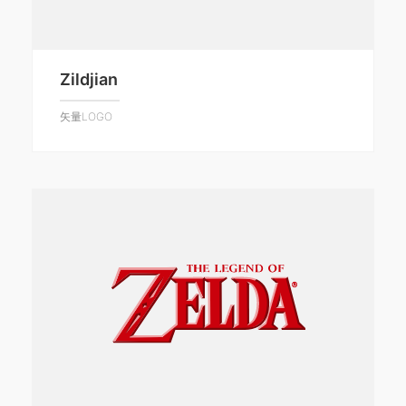
Zildjian
矢量LOGO