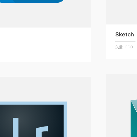
Sketch
矢量LOGO