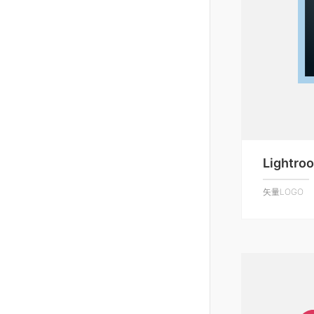
Lightro
矢量LOGO