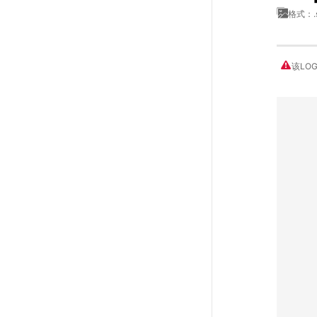
格式：.
该LO