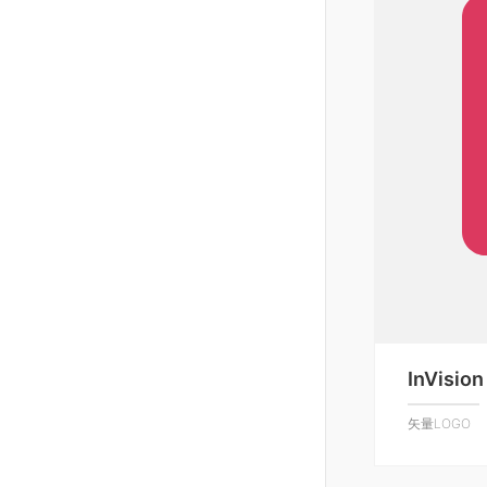
InVision
矢量LOGO