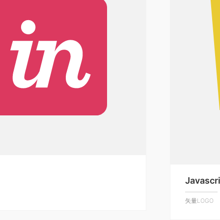
Javascr
矢量LOGO