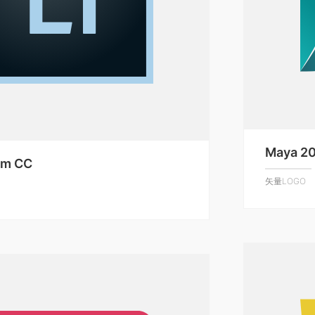
Maya 2
om CC
矢量LOGO