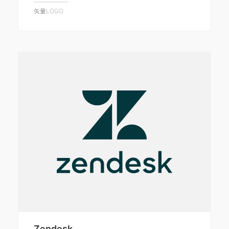
矢量LOGO
Zendesk