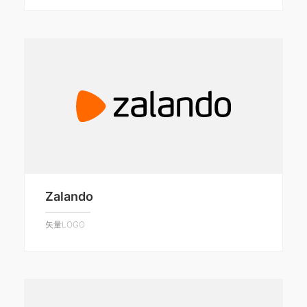
Zalando
矢量LOGO