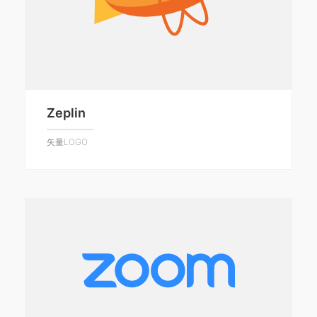
Zeplin
矢量LOGO