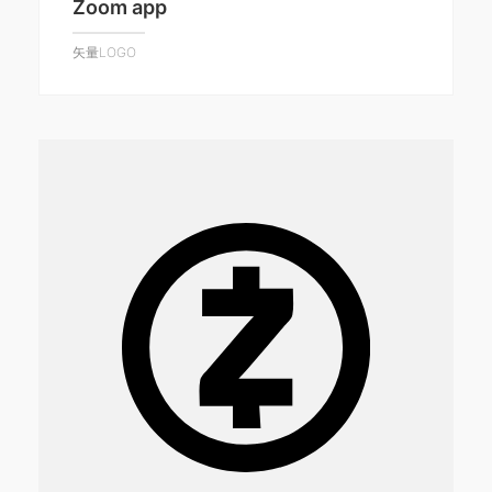
Zoom app
矢量LOGO