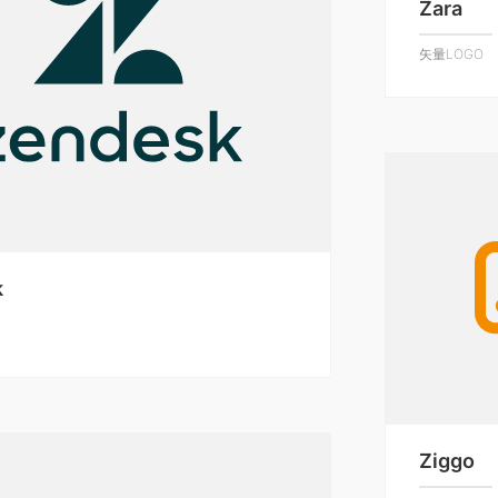
Zara
矢量LOGO
k
Ziggo