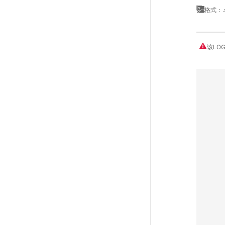
格式：.
该LO