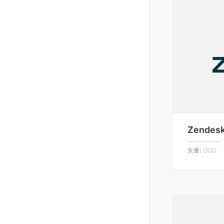
Zendes
矢量LOGO