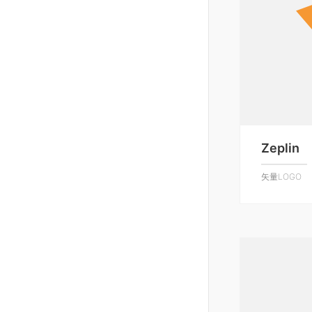
Zeplin
矢量LOGO