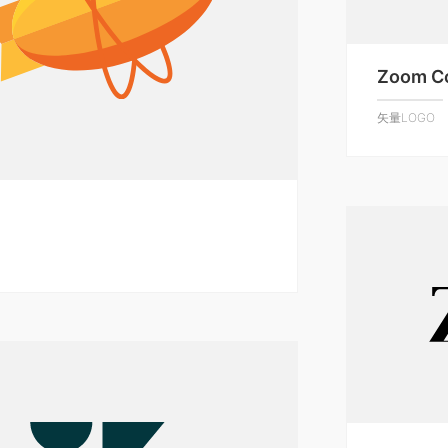
Zoom C
矢量LOGO