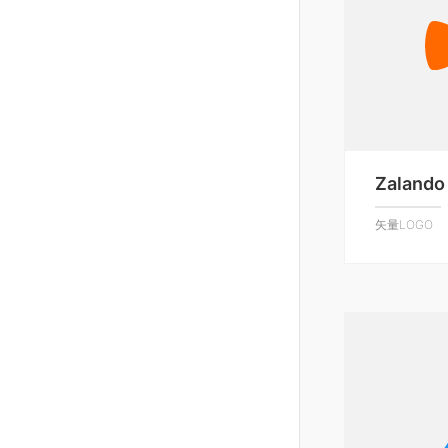
Zalando
矢量LOGO