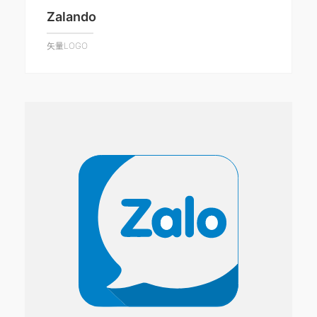
Zalando
矢量LOGO