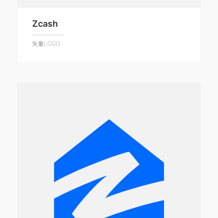
Zcash
矢量LOGO