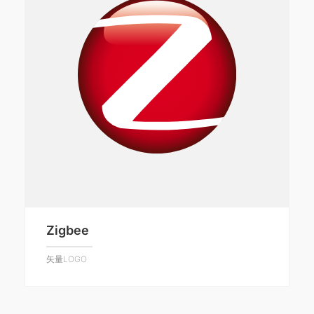
Zigbee
矢量LOGO