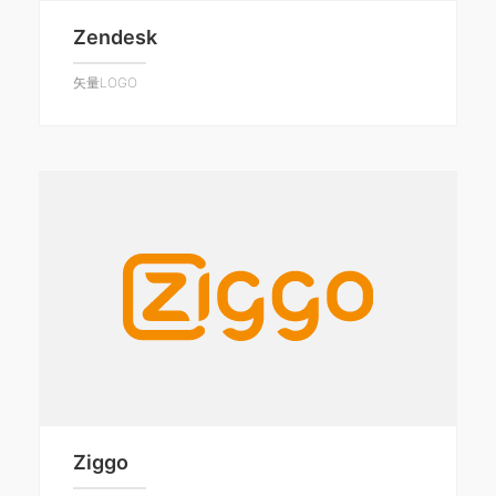
Zendesk
矢量LOGO
Ziggo