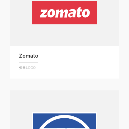
Zomato
矢量LOGO