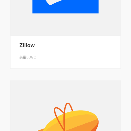
Zillow
矢量LOGO