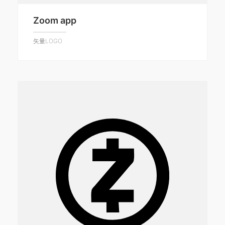
Zoom app
矢量LOGO