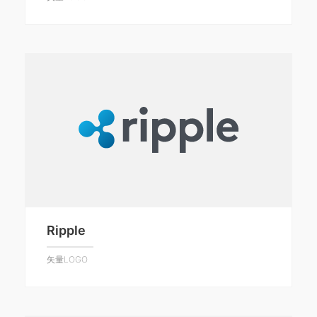
Ripple
矢量LOGO