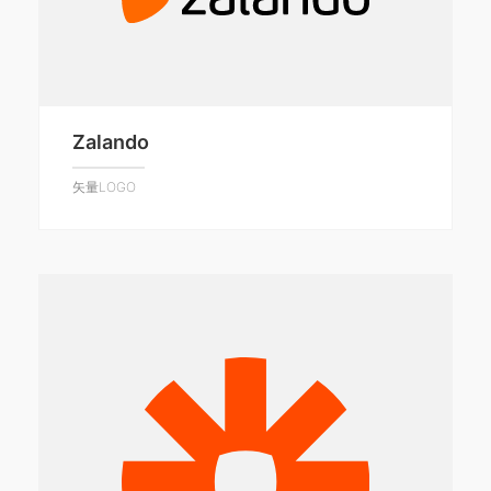
Zalando
矢量LOGO