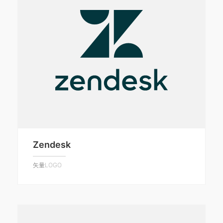
Zendesk
矢量LOGO