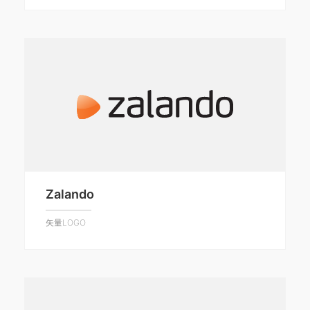
Zalando
矢量LOGO