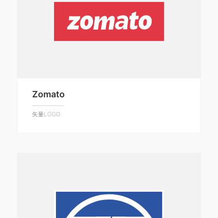
Zomato
矢量LOGO