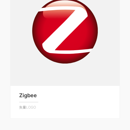
Zigbee
矢量LOGO