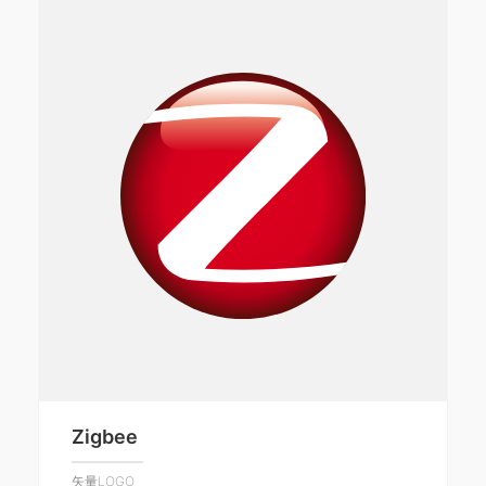
Zigbee
矢量LOGO