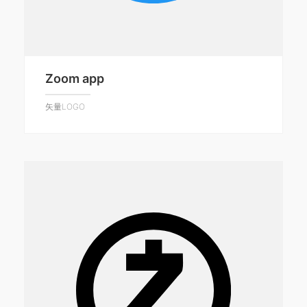
Zoom app
矢量LOGO