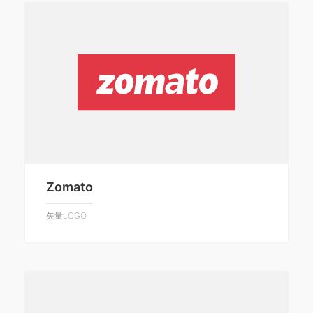
Zomato
矢量LOGO