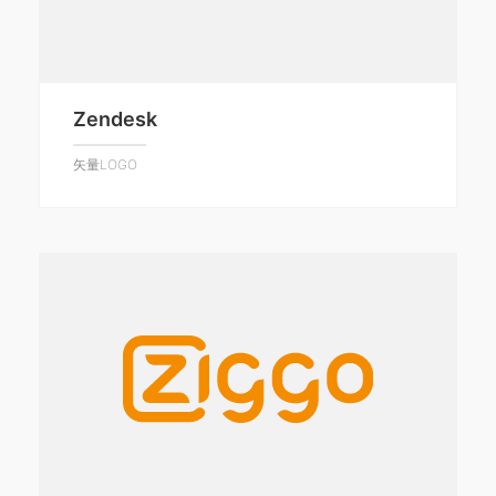
Zendesk
矢量LOGO