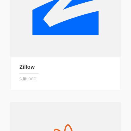
Zillow
矢量LOGO