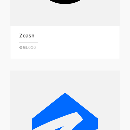
Zcash
矢量LOGO