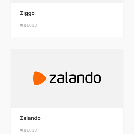
Ziggo
矢量LOGO
Zalando
矢量LOGO