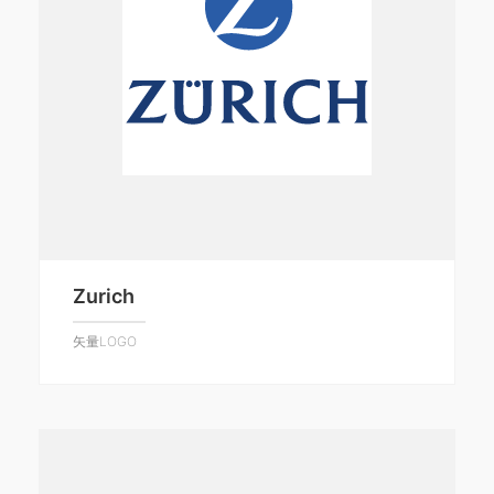
Zurich
矢量LOGO