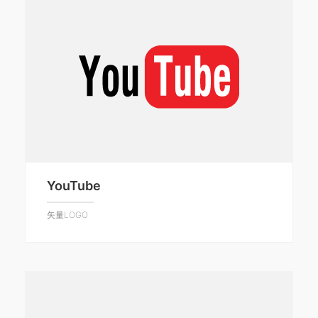
YouTube
矢量LOGO