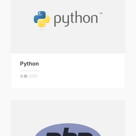
Python
矢量LOGO