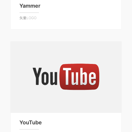
Yammer
矢量LOGO
YouTube