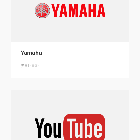
Yamaha
矢量LOGO