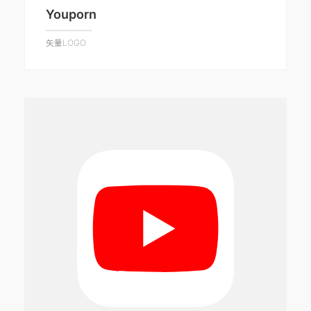
Youporn
矢量LOGO