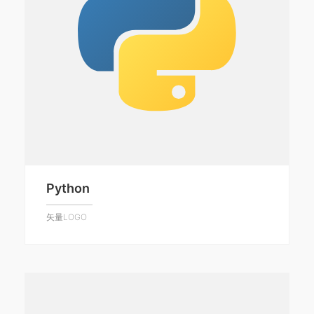
Python
矢量LOGO