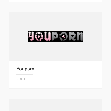
Youporn
矢量LOGO