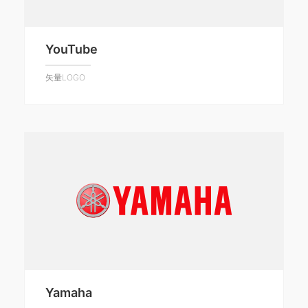
YouTube
矢量LOGO
Yamaha