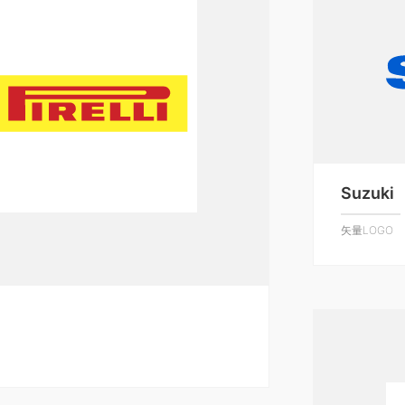
Suzuki
矢量LOGO