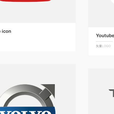
 icon
Youtub
矢量LOGO