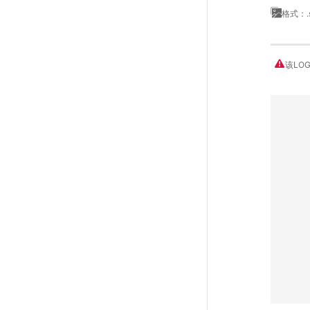
格式：.
该LO