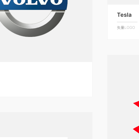
Tesla
矢量LOGO