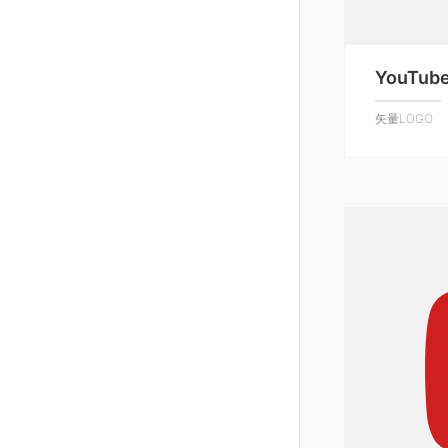
YouTub
矢量LOGO