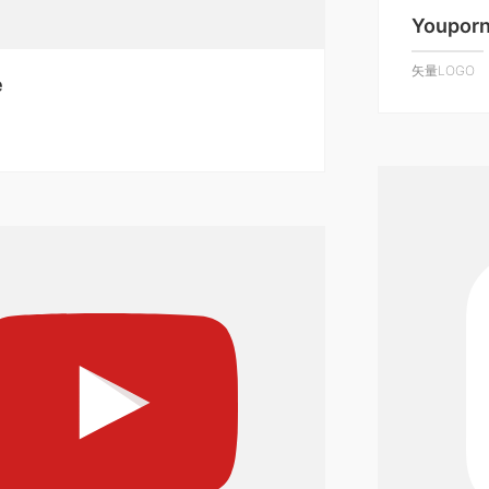
Youpor
矢量LOGO
e