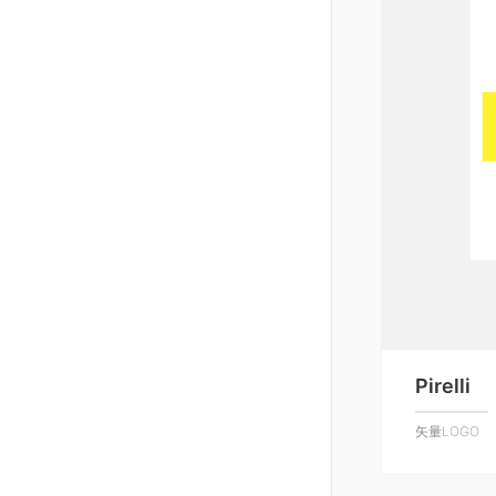
Pirelli
矢量LOGO