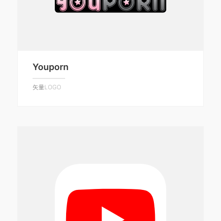
Youporn
矢量LOGO