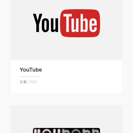
YouTube
矢量LOGO