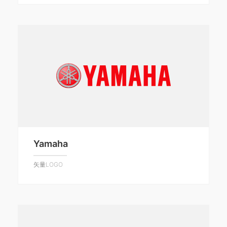
Yamaha
矢量LOGO