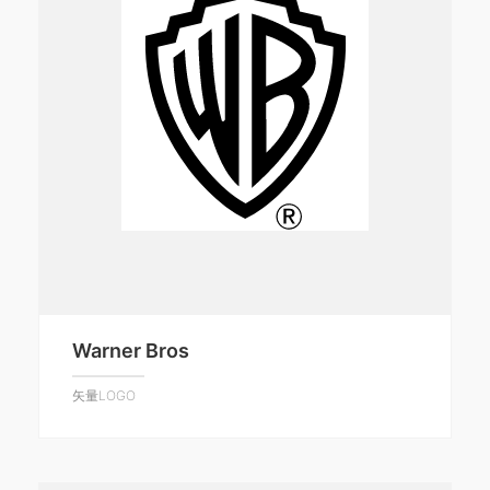
Warner Bros
矢量LOGO