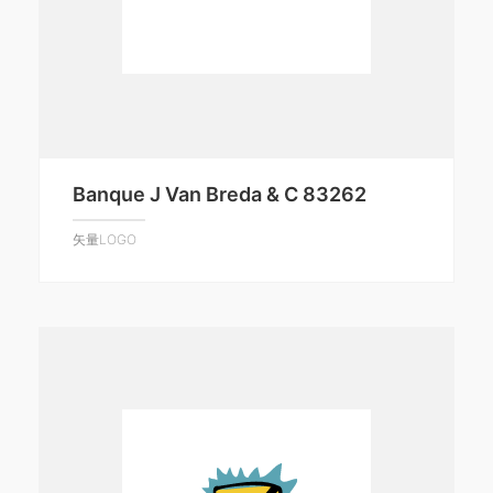
Banque J Van Breda & C 83262
矢量LOGO