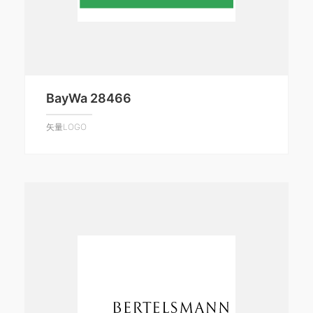
BayWa 28466
矢量LOGO