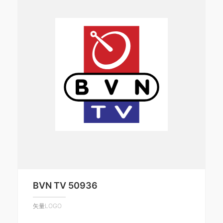
BVN TV 50936
矢量LOGO