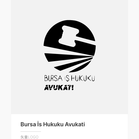
Bursa İs Hukuku Avukati
矢量LOGO