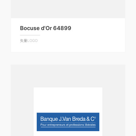
Bocuse d'Or 64899
矢量LOGO