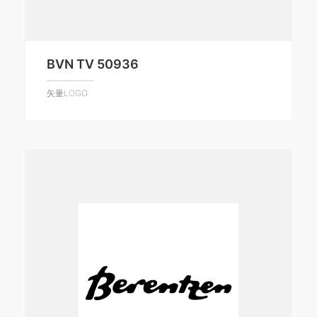
BVN TV 50936
矢量LOGO