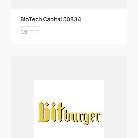
BioTech Capital 50834
矢量LOGO