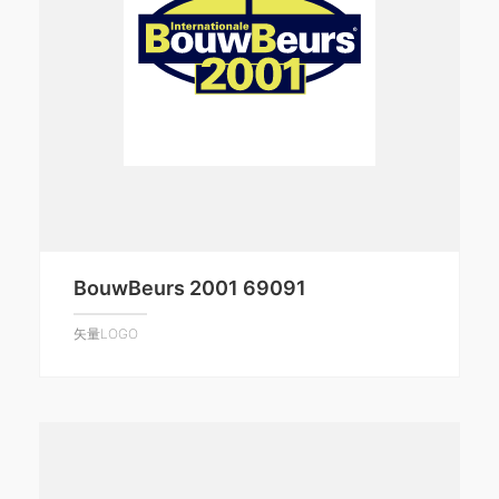
BouwBeurs 2001 69091
矢量LOGO