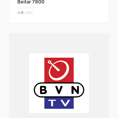
Beitar 7800
矢量LOGO