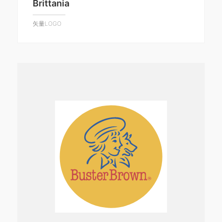
Brittania
矢量LOGO