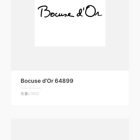
Bocuse d'Or 64899
矢量LOGO