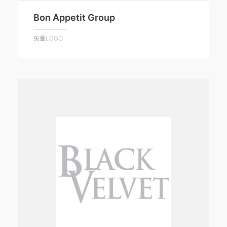
Bon Appetit Group
矢量LOGO