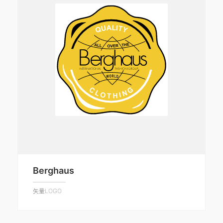
Berghaus
矢量LOGO