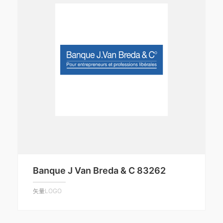
Banque J Van Breda & C 83262
矢量LOGO