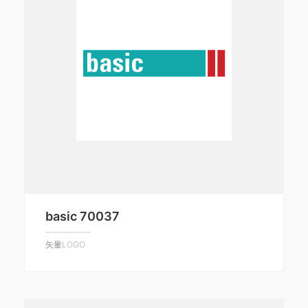
basic 70037
矢量LOGO