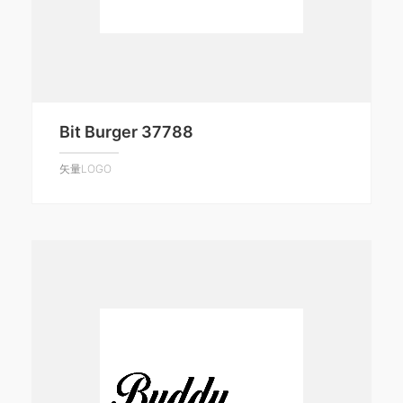
Bit Burger 37788
矢量LOGO