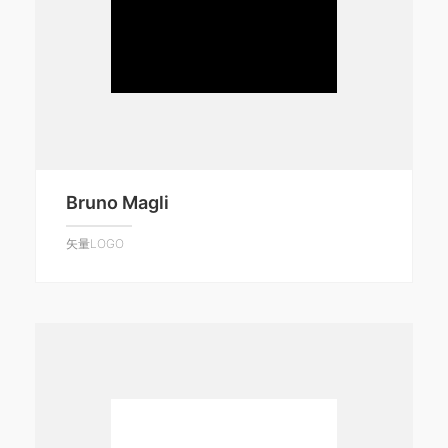
Bruno Magli
矢量LOGO