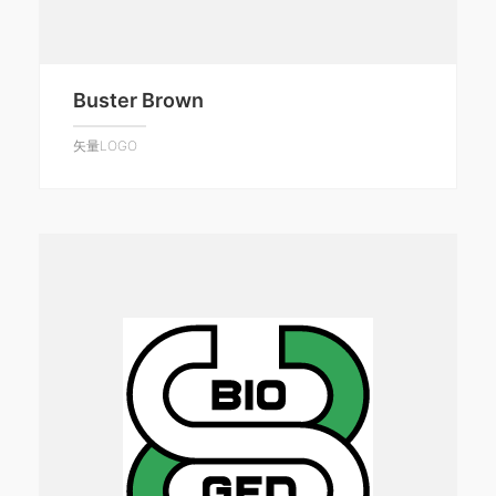
Buster Brown
矢量LOGO