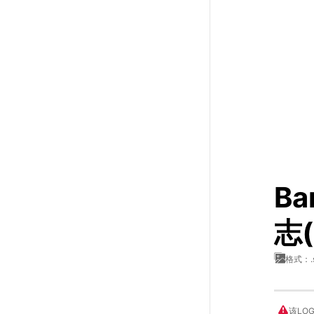
Ba
志
格式：.
该LO