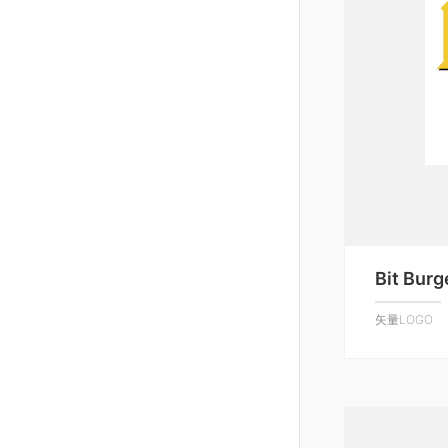
Bit Bur
矢量LOGO