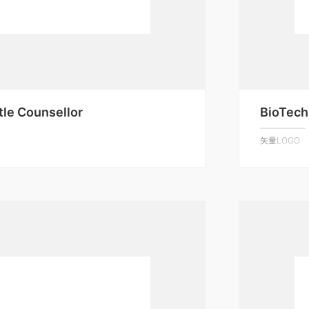
ttle Counsellor
BioTech
矢量LOGO