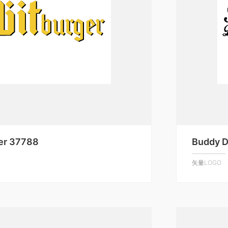
ger 37788
Buddy D
矢量LOGO