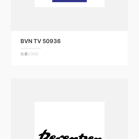
BVN TV 50936
矢量LOGO