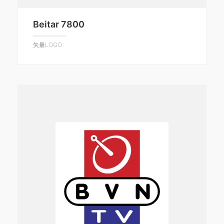
Beitar 7800
矢量LOGO