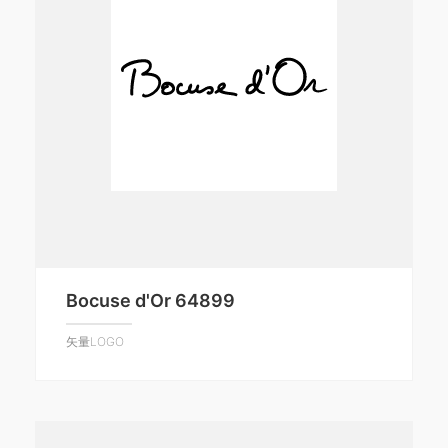
Bocuse d'Or 64899
矢量LOGO