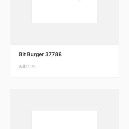
Bit Burger 37788
矢量LOGO