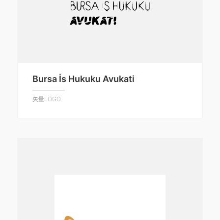
Bursa İs Hukuku Avukati
矢量LOGO