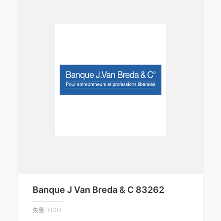
Banque J Van Breda & C 83262
矢量LOGO