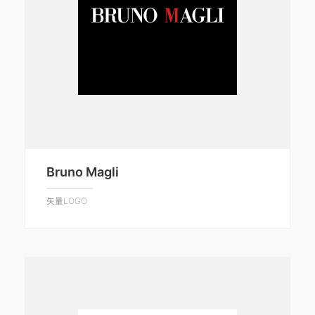
Bruno Magli
矢量LOGO