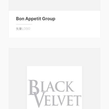
Bon Appetit Group
矢量LOGO