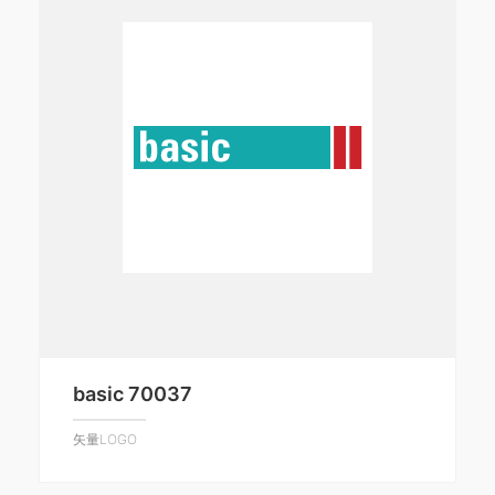
basic 70037
矢量LOGO