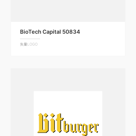
BioTech Capital 50834
矢量LOGO