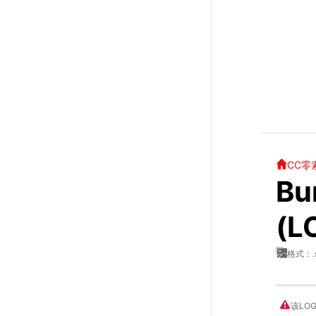
CC零
Bu
(L
格式：.
该LO