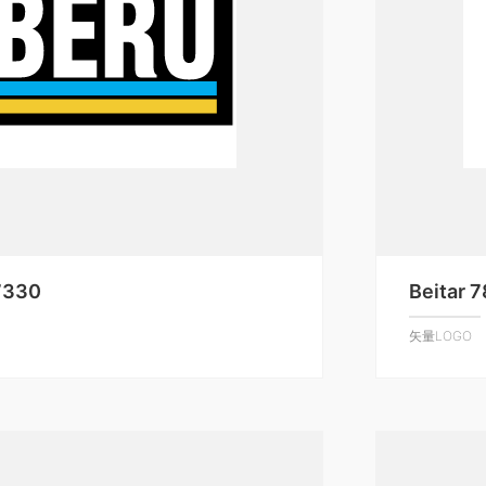
7330
Beitar 
矢量LOGO