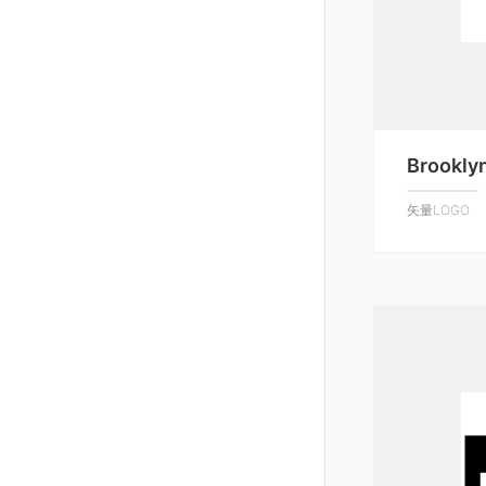
Brookly
矢量LOGO