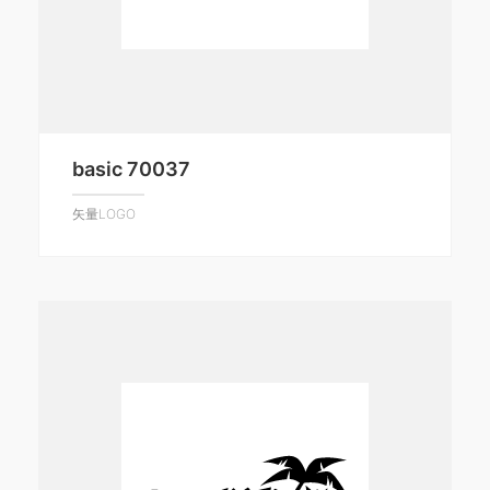
basic 70037
矢量LOGO