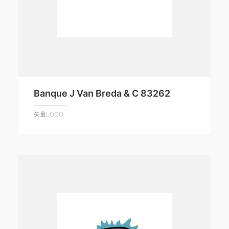
Banque J Van Breda & C 83262
矢量LOGO