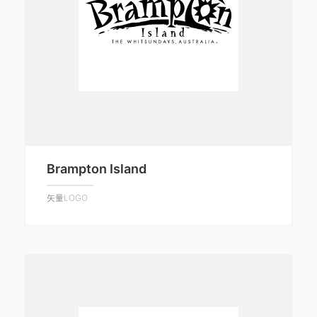
Brampton Island
矢量LOGO