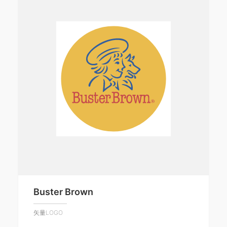
Buster Brown
矢量LOGO