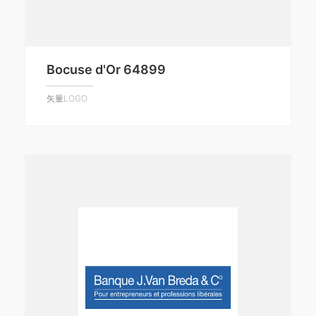
Bocuse d'Or 64899
矢量LOGO