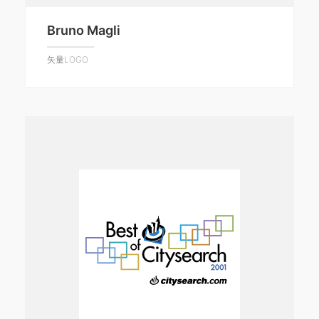
Bruno Magli
矢量LOGO