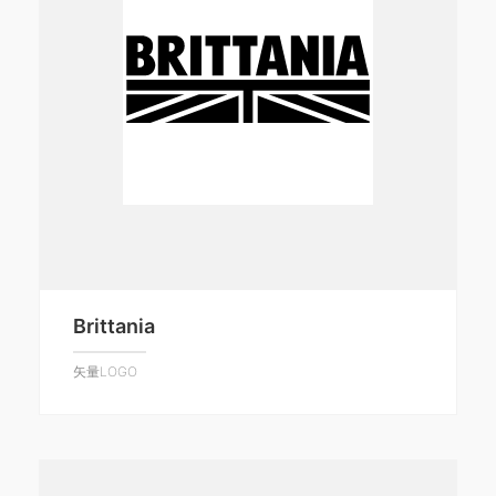
Brittania
矢量LOGO