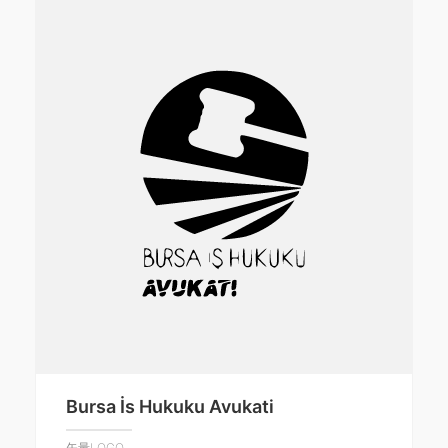
Bursa İs Hukuku Avukati
矢量LOGO