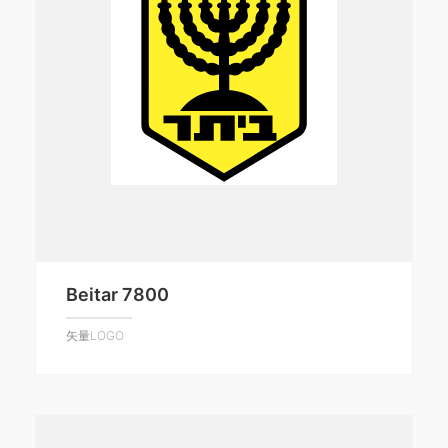
Beitar 7800
矢量LOGO