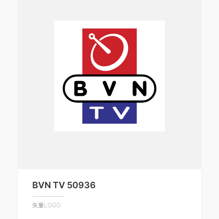
BVN TV 50936
矢量LOGO