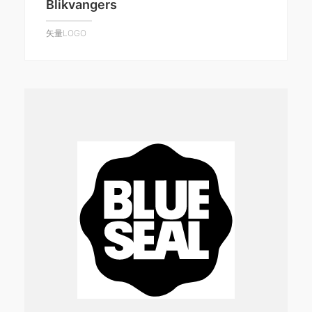
Blikvangers
矢量LOGO