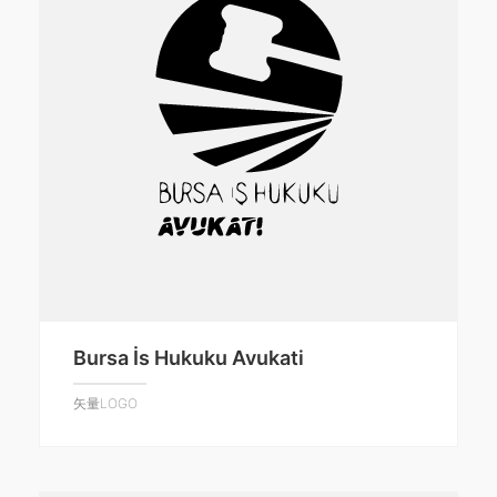
Bursa İs Hukuku Avukati
矢量LOGO