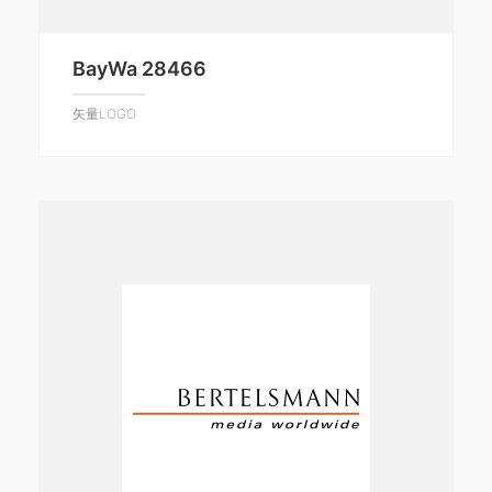
BayWa 28466
矢量LOGO