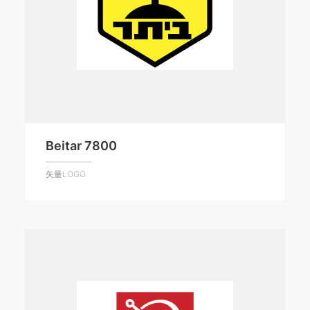
Beitar 7800
矢量LOGO