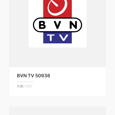
BVN TV 50936
矢量LOGO