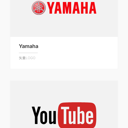
Yamaha
矢量LOGO