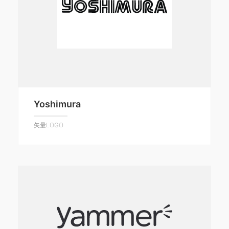
Yoshimura
矢量LOGO