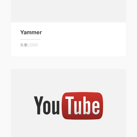
Yammer
矢量LOGO