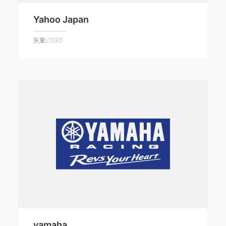
Yahoo Japan
矢量LOGO
yamaha