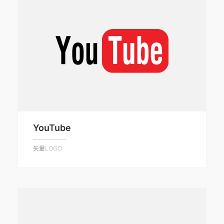
YouTube
矢量LOGO