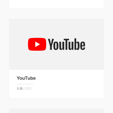
YouTube
矢量LOGO