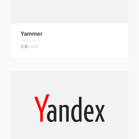
Yammer
矢量LOGO