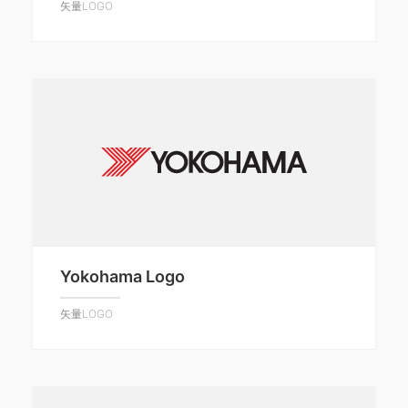
矢量LOGO
Yokohama Logo
矢量LOGO