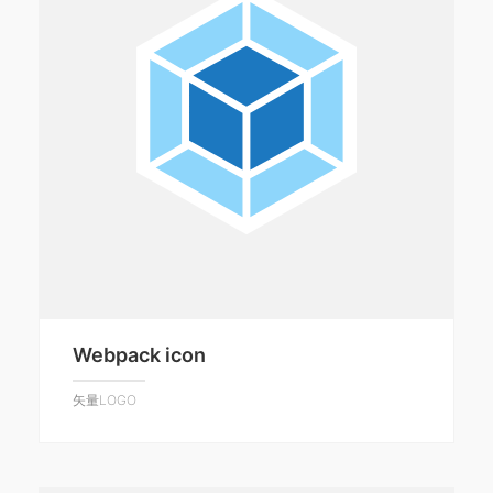
Webpack icon
矢量LOGO