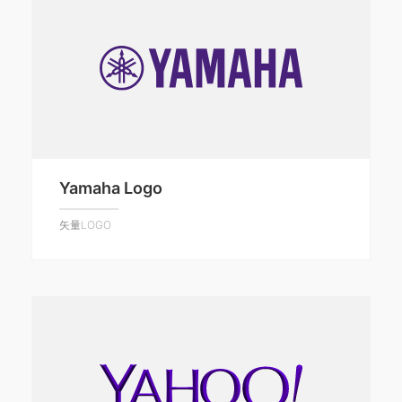
Yamaha Logo
矢量LOGO