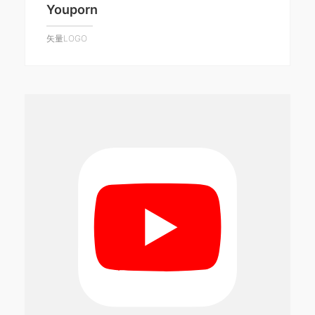
Youporn
矢量LOGO