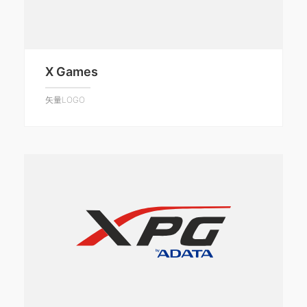
X Games
矢量LOGO