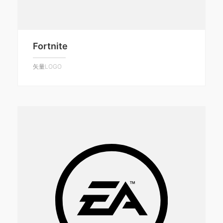
Fortnite
矢量LOGO