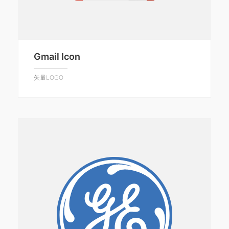
Gmail Icon
矢量LOGO