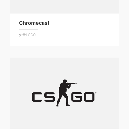
Chromecast
矢量LOGO