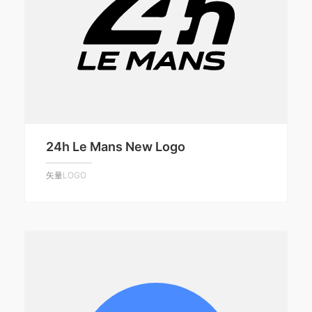
24h Le Mans New Logo
矢量LOGO