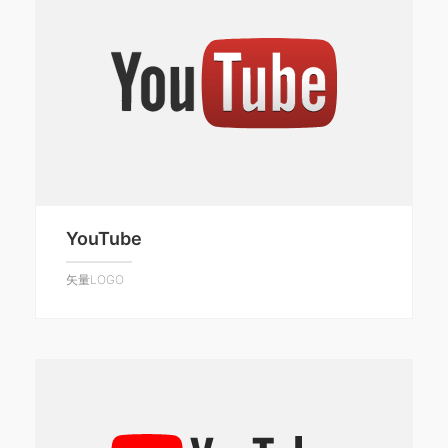
YouTube
矢量LOGO