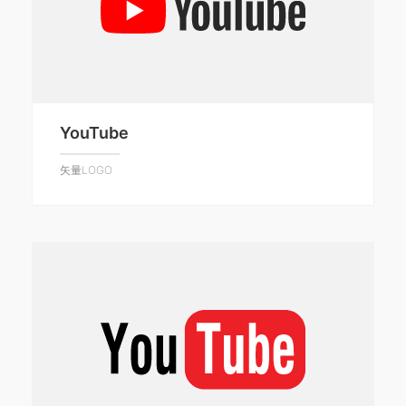
YouTube
矢量LOGO