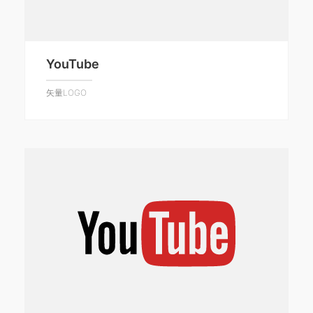
YouTube
矢量LOGO