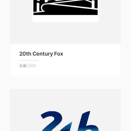
20th Century Fox
矢量LOGO