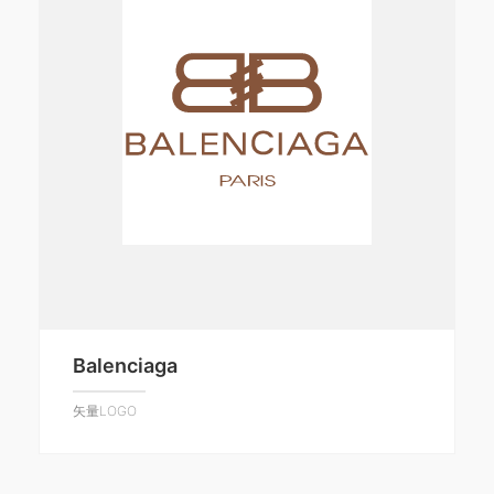
Balenciaga
矢量LOGO