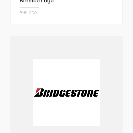
Brembo Logo
矢量LOGO