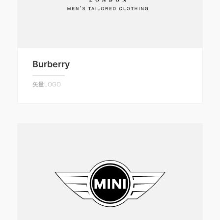
Burberry
矢量LOGO