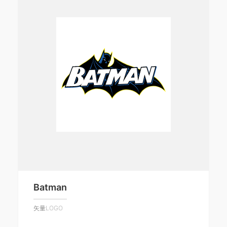
Batman
矢量LOGO