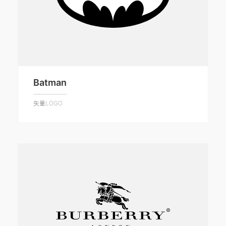
Batman
矢量LOGO