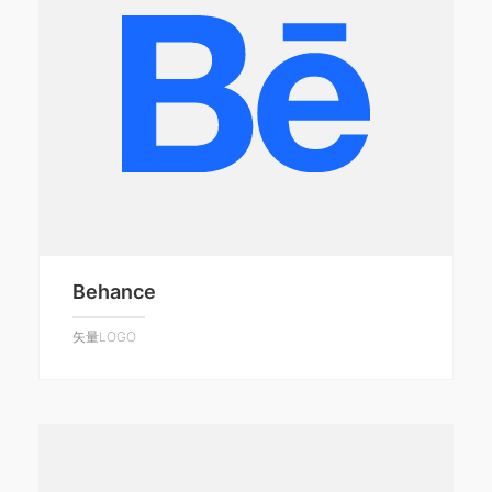
Behance
矢量LOGO