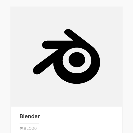
Blender
矢量LOGO