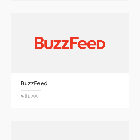
BuzzFeed
矢量LOGO