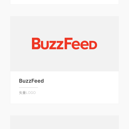
BuzzFeed
矢量LOGO