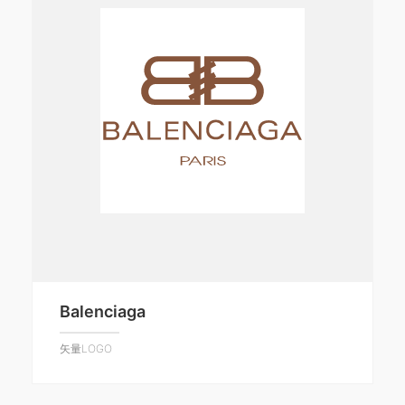
Balenciaga
矢量LOGO