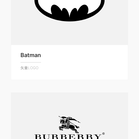
Batman
矢量LOGO