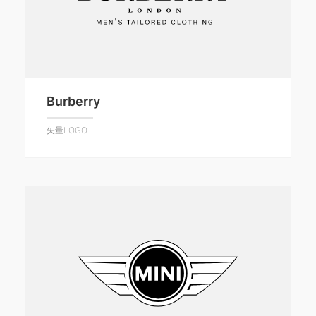
Burberry
矢量LOGO