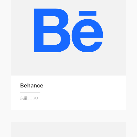
Behance
矢量LOGO