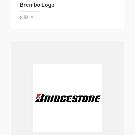
Brembo Logo
矢量LOGO