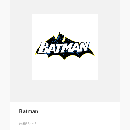
Batman
矢量LOGO