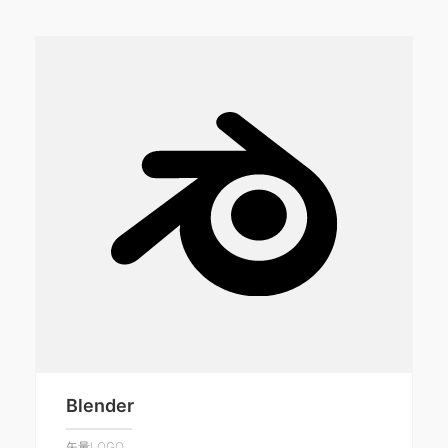
Blender
矢量LOGO