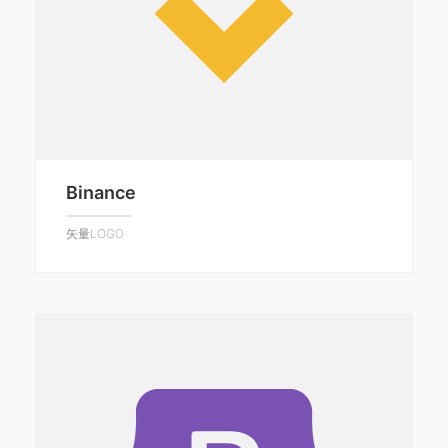
Binance
矢量LOGO