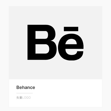
Behance
矢量LOGO