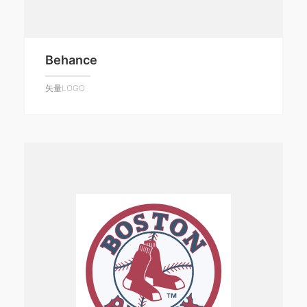
Behance
矢量LOGO