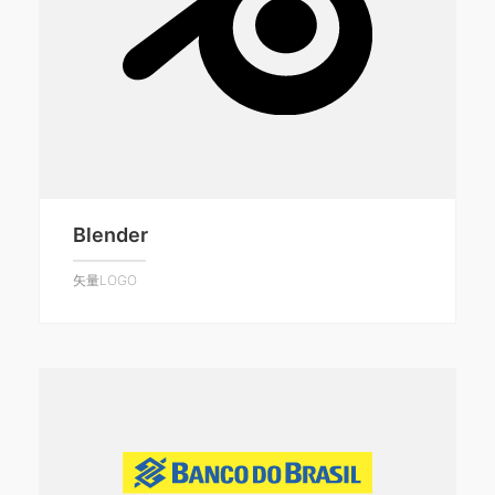
Blender
矢量LOGO