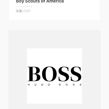
Boy Scouts of America
矢量LOGO