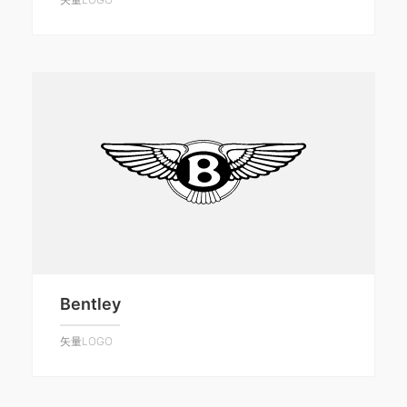
Bentley
矢量LOGO