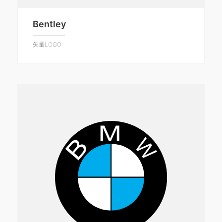
Bentley
矢量LOGO