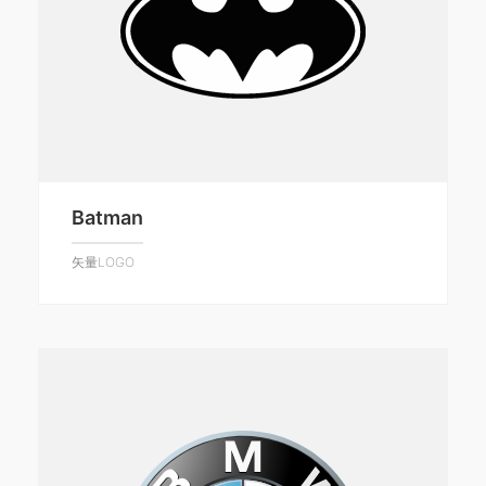
Batman
矢量LOGO