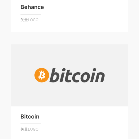
Behance
矢量LOGO
Bitcoin
矢量LOGO