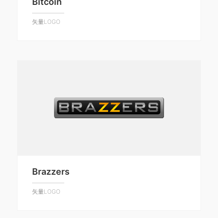
Bitcoin
矢量LOGO
Brazzers
矢量LOGO