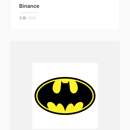
Binance
矢量LOGO