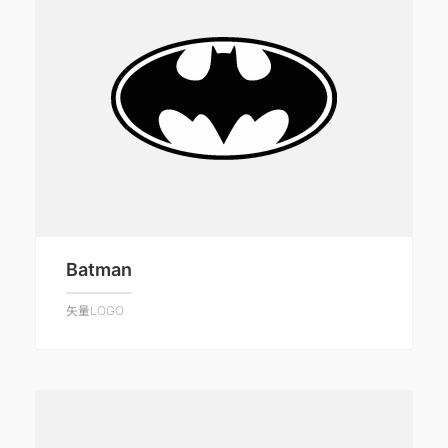
Batman
矢量LOGO