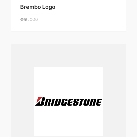
Brembo Logo
矢量LOGO