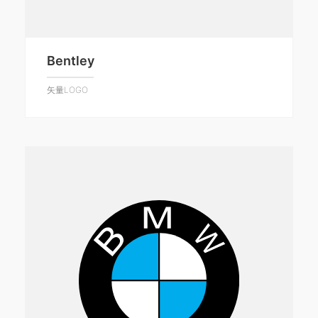
Bentley
矢量LOGO