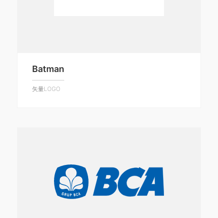
Batman
矢量LOGO