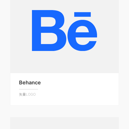
Behance
矢量LOGO