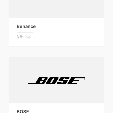
Behance
矢量LOGO
BOSE