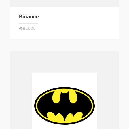
Binance
矢量LOGO