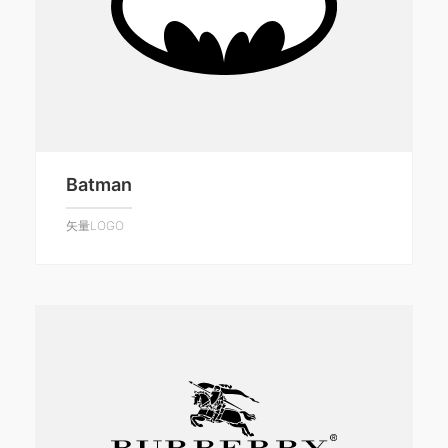
Batman
矢量LOGO