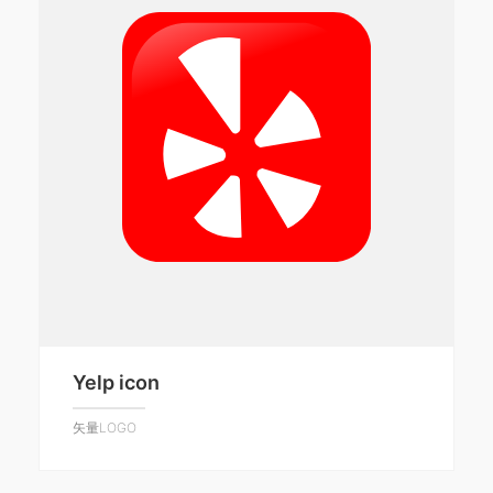
Yelp icon
矢量LOGO