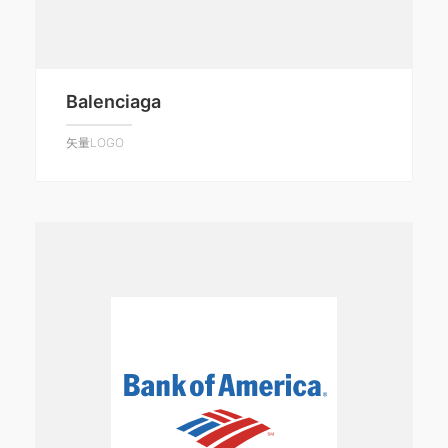
Balenciaga
矢量LOGO