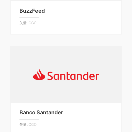
BuzzFeed
矢量LOGO
Banco Santander
矢量LOGO