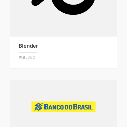
Blender
矢量LOGO