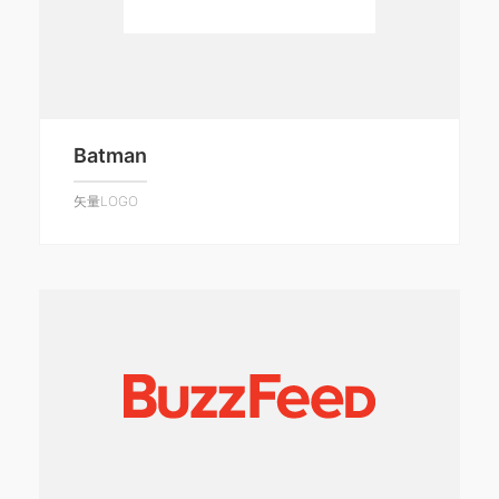
Batman
矢量LOGO