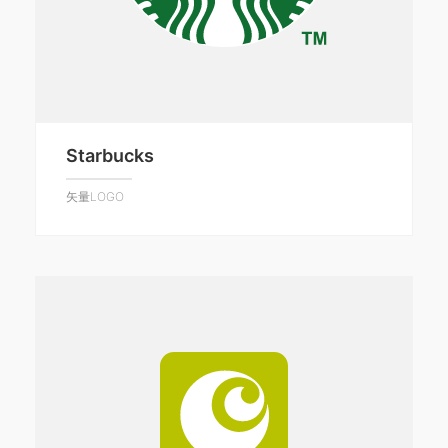
Starbucks
矢量LOGO