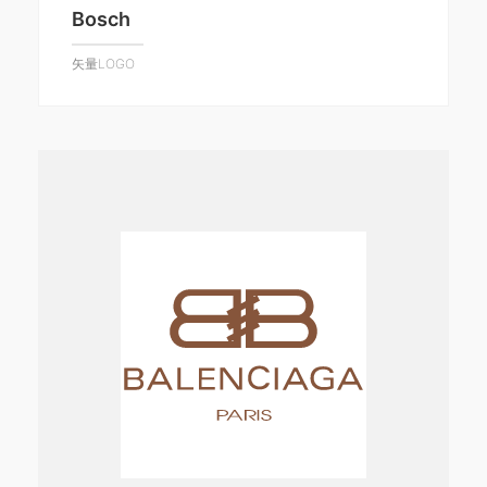
Bosch
矢量LOGO