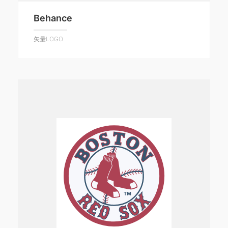
Behance
矢量LOGO