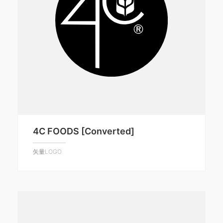
4C FOODS [Converted]
矢量LOGO