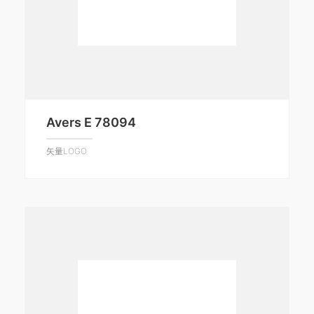
Avers E 78094
矢量LOGO