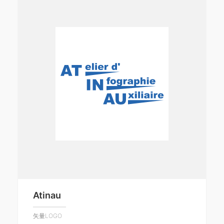
Atinau
矢量LOGO