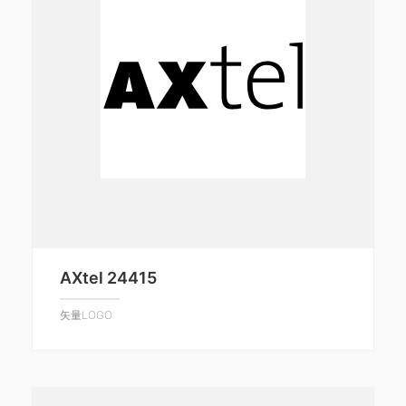
AXtel 24415
矢量LOGO