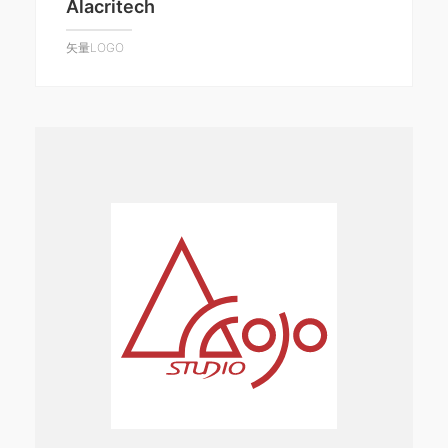
Alacritech
矢量LOGO