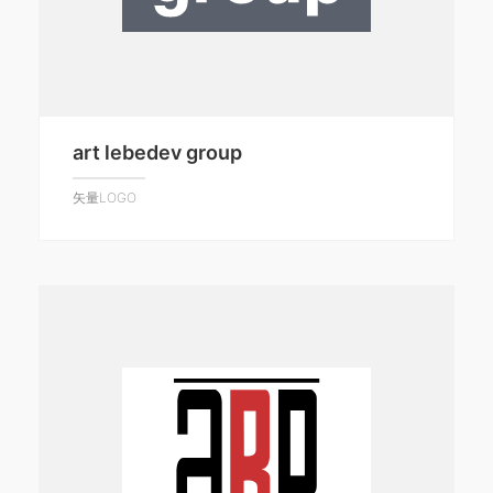
art lebedev group
矢量LOGO