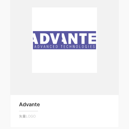
Advante
矢量LOGO