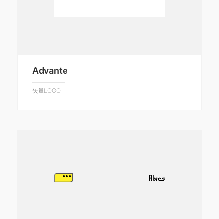
Advante
矢量LOGO