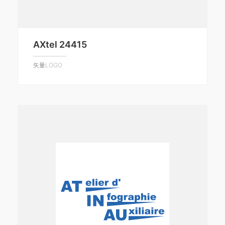
AXtel 24415
矢量LOGO