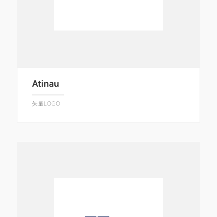
Atinau
矢量LOGO