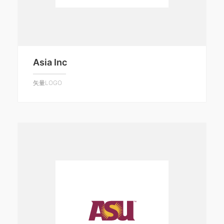
Asia Inc
矢量LOGO