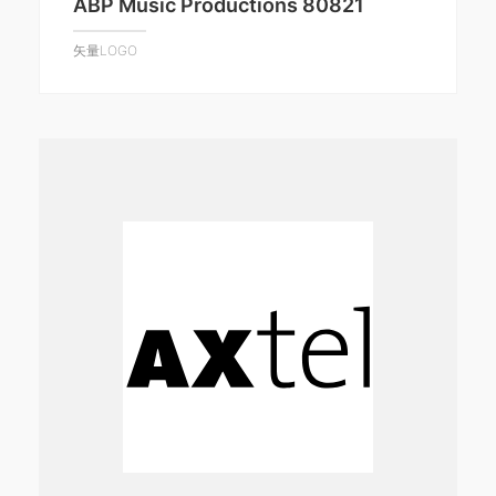
ABP Music Productions 80821
矢量LOGO