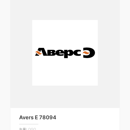
Avers E 78094
矢量LOGO