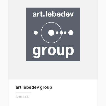
art lebedev group
矢量LOGO