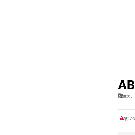
A
格式：.
该LO