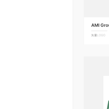
AMI Gro
矢量LOGO