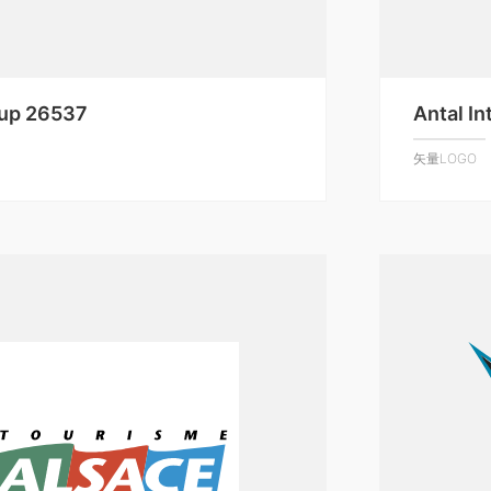
up 26537
Antal In
矢量LOGO