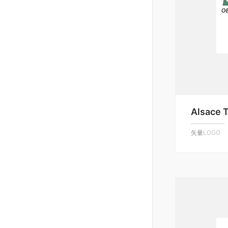
Alsace 
矢量LOGO