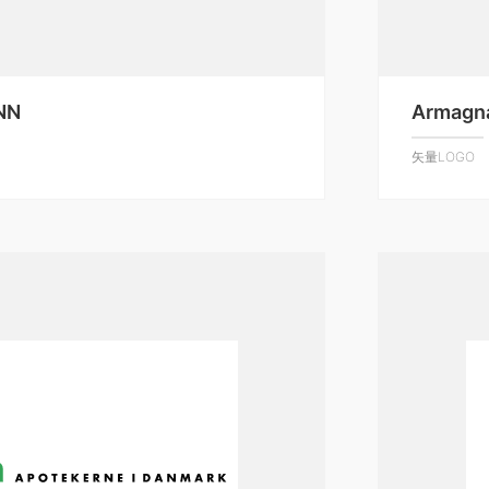
 NN
Armagn
矢量LOGO