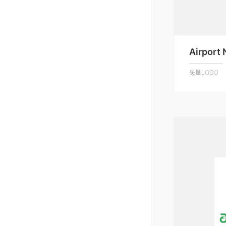
Airport
矢量LOGO