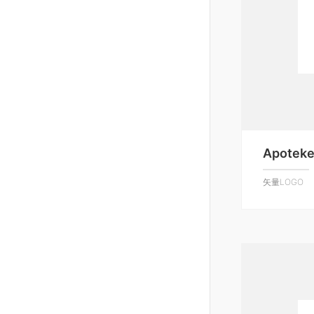
Apoteke
矢量LOGO