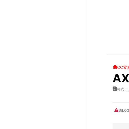
CC零
AX
格式：.
该LO