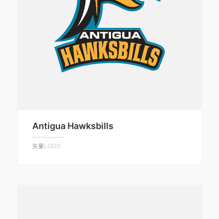
Antigua Hawksbills
矢量LOGO