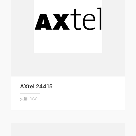
AXtel 24415
矢量LOGO