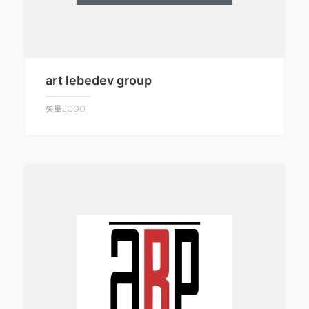
art lebedev group
矢量LOGO