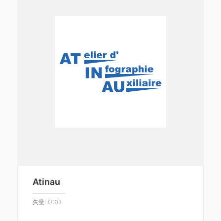
Atinau
矢量LOGO