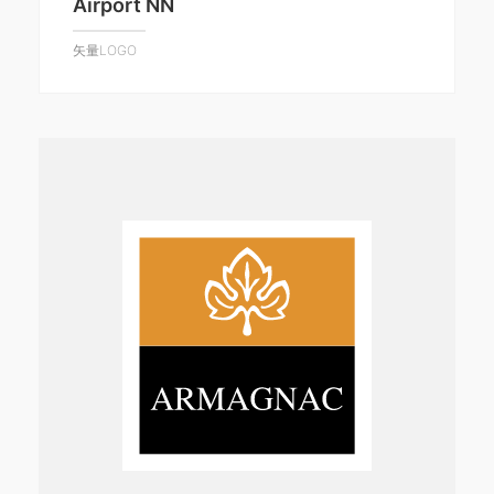
Airport NN
矢量LOGO