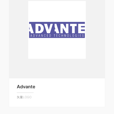
Advante
矢量LOGO