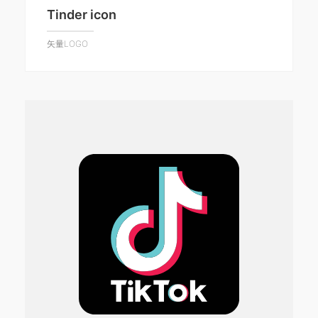
Tinder icon
矢量LOGO