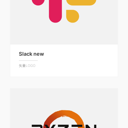
Slack new
矢量LOGO