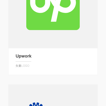
Upwork
矢量LOGO