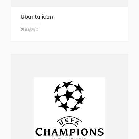
Ubuntu icon
矢量LOGO