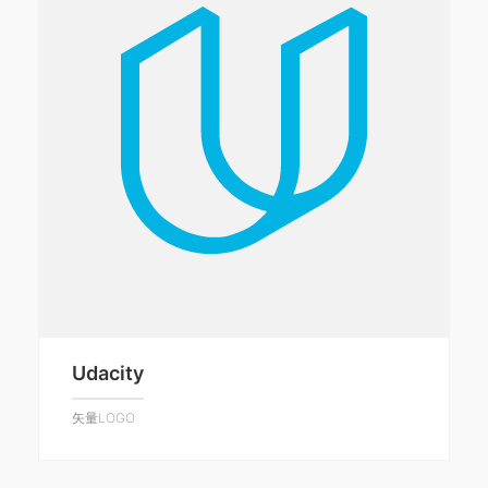
Udacity
矢量LOGO