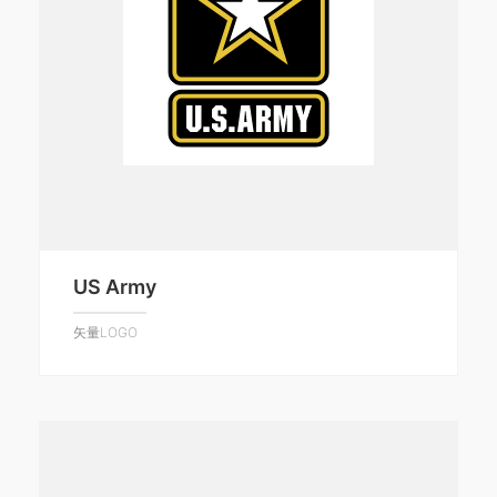
US Army
矢量LOGO