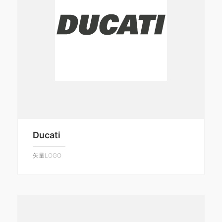
Ducati
矢量LOGO