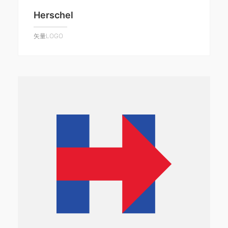
Herschel
矢量LOGO