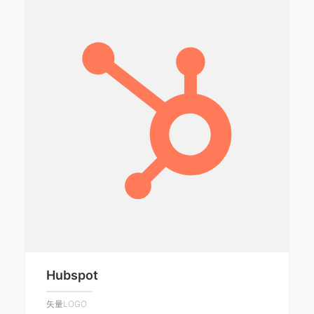
Hubspot
矢量LOGO