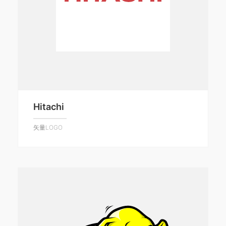
Hitachi
矢量LOGO