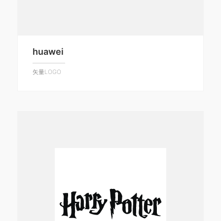
huawei
矢量LOGO