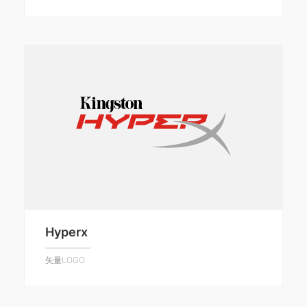
Hyperx
矢量LOGO