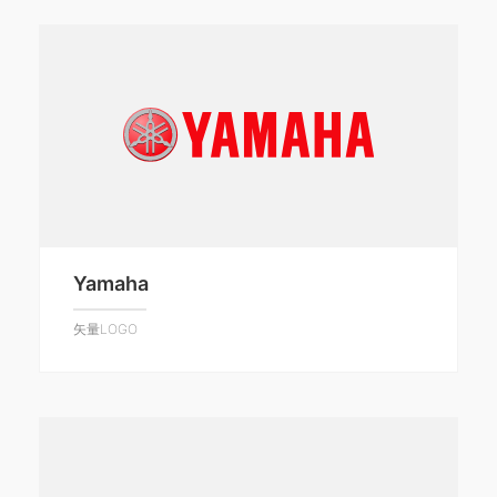
Yamaha
矢量LOGO